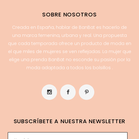
SOBRE NOSOTROS
Creada en España, hablar de BanBat es hacerlo de
una marca femenina, urbana y real. Una propuesta
que cada temporada ofrece un producto de moda en
el que miles de mujeres se ven reflejadas. La mujer que
elige una prenda BanBat no esconde su pasión por la
moda adaptada a todos los bolsillos .
SUBSCRÍBETE A NUESTRA NEWSLETTER