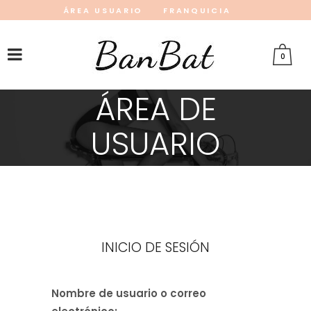
ÁREA USUARIO
FRANQUICIA
INSTAGRAM
FACEBOOK
PINTEREST
0
ÁREA DE
USUARIO
INICIO DE SESIÓN
Nombre de usuario o correo