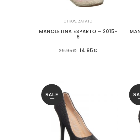
OTROS
,
ZAPATO
MANOLETINA ESPARTO – 2015-
MAN
6
El
El
14.95
€
29.95
€
precio
precio
original
actual
era:
es:
29.95€.
14.95€.
SALE
SA