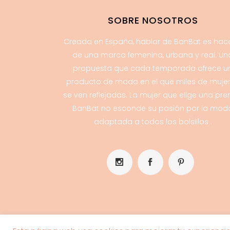
SOBRE NOSOTROS
Creada en España, hablar de BanBat es hac
de una marca femenina, urbana y real. Un
propuesta que cada temporada ofrece u
producto de moda en el que miles de muje
se ven reflejadas. La mujer que elige una pr
BanBat no esconde su pasión por la mod
adaptada a todos los bolsillos .