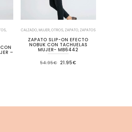
TOS
,
CALZADO
,
MUJER
,
OTROS
,
ZAPATO
,
ZAPATOS
ZAPATO SLIP-ON EFECTO
NOBUK CON TACHUELAS
 CON
MUJER- MB6442
JER –
El
El
21.95
€
54.95
€
precio
precio
original
actual
era:
es:
54.95€.
21.95€.