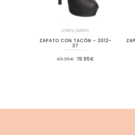
OTROS
,
ZAPATO
ZAPATO CON TACÓN – 2012-
ZA
37
El
El
19.95
€
49.95
€
precio
precio
original
actual
era:
es:
49.95€.
19.95€.