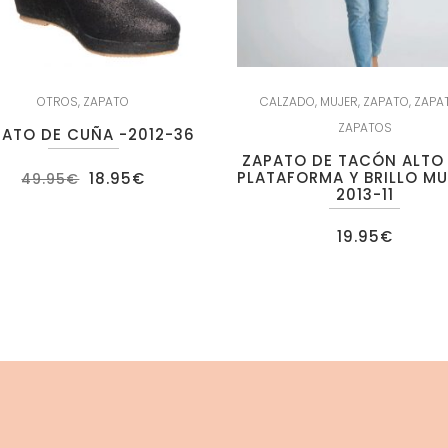
OTROS
,
ZAPATO
CALZADO
,
MUJER
,
ZAPATO
,
ZAPA
ZAPATOS
PATO DE CUÑA -2012-36
ZAPATO DE TACÓN ALTO
El
El
PLATAFORMA Y BRILLO MU
18.95
€
49.95
€
precio
precio
2013-11
original
actual
era:
es:
49.95€.
18.95€.
19.95
€