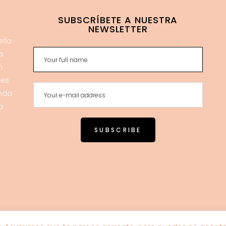
SUBSCRÍBETE A NUESTRA
NEWSLETTER
erlo
a
n
res
enda
a