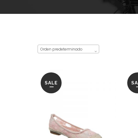
Orden predeterminado
SALE
SA