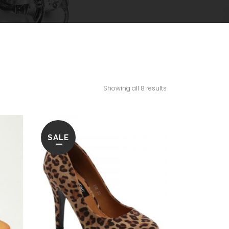
Showing all 8 results
SALE