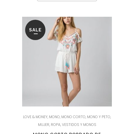
SALE
LOVE & MONEY
,
MONO
,
MONO CORTO
,
MONO Y PETO
,
MUJER
,
ROPA
,
VESTIDOS Y MONOS