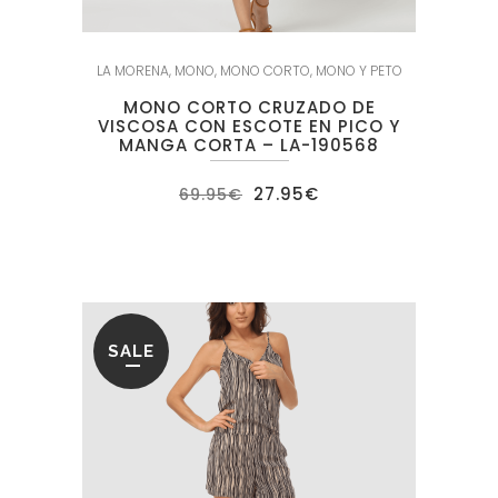
LA MORENA
,
MONO
,
MONO CORTO
,
MONO Y PETO
MONO CORTO CRUZADO DE
VISCOSA CON ESCOTE EN PICO Y
MANGA CORTA – LA-190568
El
El
27.95
€
69.95
€
precio
precio
original
actual
era:
es:
69.95€.
27.95€.
SALE