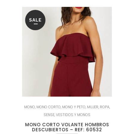
SALE
MONO
,
MONO CORTO
,
MONO Y PETO
,
MUJER
,
ROPA
,
SENSE
,
VESTIDOS Y MONOS
MONO CORTO VOLANTE HOMBROS
DESCUBIERTOS – REF: 60532