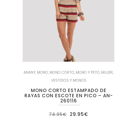
ANANY
,
MONO
,
MONO CORTO
,
MONO Y PETO
,
MUJER
,
VESTIDOS Y MONOS
MONO CORTO ESTAMPADO DE
RAYAS CON ESCOTE EN PICO – AN-
260116
El
El
29.95
€
74.95
€
precio
precio
original
actual
era:
es:
74.95€.
29.95€.