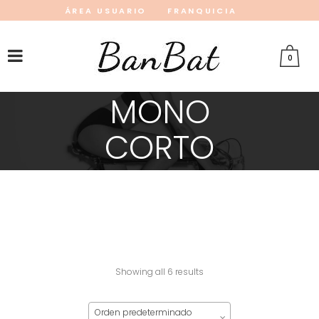
ÁREA USUARIO
FRANQUICIA
INSTAGRAM
FACEBOOK
PINTEREST
0
MONO
CORTO
Showing all 6 results
Orden predeterminado