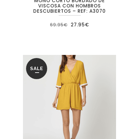
MONO CORTO BORDADO DE
VISCOSA CON HOMBROS
DESCUBIERTOS – REF: A3070
El
El
27.95
€
69.95
€
precio
precio
original
actual
era:
es:
69.95€.
27.95€.
SALE