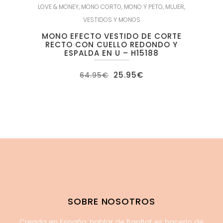
LOVE & MONEY
,
MONO CORTO
,
MONO Y PETO
,
MUJER
,
VESTIDOS Y MONOS
MONO EFECTO VESTIDO DE CORTE
RECTO CON CUELLO REDONDO Y
ESPALDA EN U – H15188
El
El
25.95
€
64.95
€
precio
precio
original
actual
era:
es:
64.95€.
25.95€.
SOBRE NOSOTROS
Creada en España, hablar de BanBat es hacerlo de