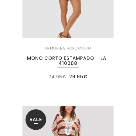
LA MORENA
,
MONO CORTO
MONO CORTO ESTAMPADO – LA-
410008
El
El
29.95
€
74.95
€
precio
precio
original
actual
era:
es:
74.95€.
29.95€.
SALE