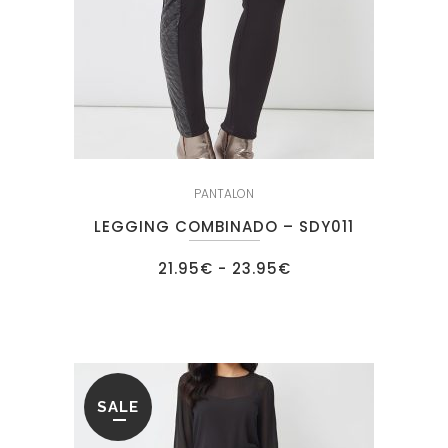
PANTALON
LEGGING COMBINADO – SDY011
Rango
21.95
€
-
23.95
€
de
precios:
desde
21.95€
hasta
23.95€
SALE