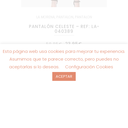
LA MORENA
,
PANTALON
,
PANTALON
PANTALÓN CELESTE – REF: LA-
040389
El
El
23.95
€
59.95
€
precio
precio
Esta página web usa cookies para mejorar tu experiencia.
original
actual
era:
es:
Asumimos que te parece correcto, pero puedes no
59.95€.
23.95€.
aceptarlas si lo deseas.
Configuración Cookies
ACEPTAR
SALE