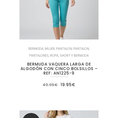
BERMUDA
,
MUJER
,
PANTALON
,
PANTALON
,
PANTALONES
,
ROPA
,
SHORT Y BERMUDA
BERMUDA VAQUERA LARGA DE
ALGODÓN CON CINCO BOLSILLOS –
REF: AN1225-9
El
El
19.95
€
49.95
€
precio
precio
original
actual
era:
es:
49.95€.
19.95€.