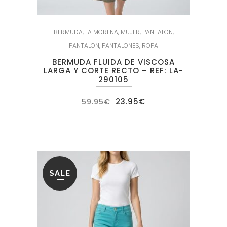
BERMUDA
,
LA MORENA
,
MUJER
,
PANTALON
,
PANTALON
,
PANTALONES
,
ROPA
BERMUDA FLUIDA DE VISCOSA
LARGA Y CORTE RECTO – REF: LA-
290105
El
El
23.95
€
59.95
€
precio
precio
original
actual
era:
es:
59.95€.
23.95€.
SALE