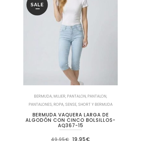
SALE
BERMUDA
,
MUJER
,
PANTALON
,
PANTALON
,
PANTALONES
,
ROPA
,
SENSE
,
SHORT Y BERMUDA
BERMUDA VAQUERA LARGA DE
ALGODÓN CON CINCO BOLSILLOS-
AQ367-15
El
El
19.95
€
49.95
€