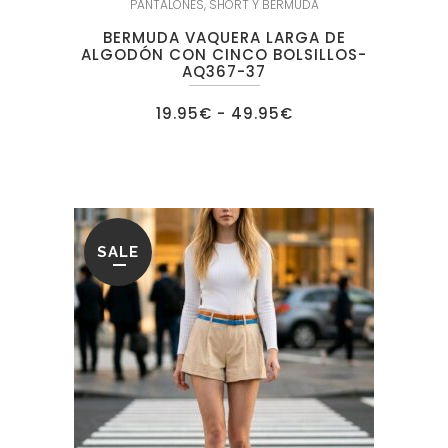
PANTALONES
,
SHORT Y BERMUDA
BERMUDA VAQUERA LARGA DE
ALGODÓN CON CINCO BOLSILLOS-
AQ367-37
Rango
19.95
€
-
49.95
€
de
precios:
desde
19.95€
hasta
49.95€
SALE