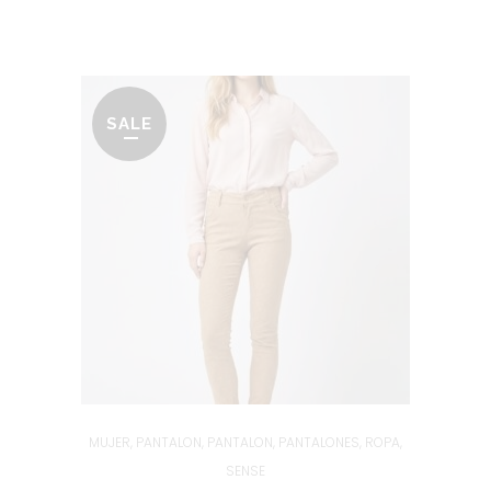
era:
es:
49.95€.
19.95€.
SALE
MUJER
,
PANTALON
,
PANTALON
,
PANTALONES
,
ROPA
,
SENSE