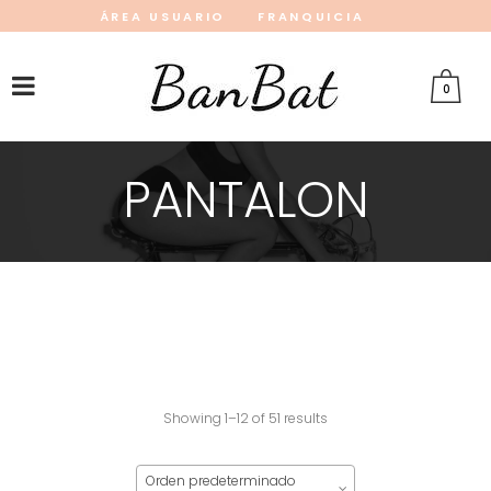
ÁREA USUARIO
FRANQUICIA
INSTAGRAM
FACEBOOK
PINTEREST
0
PANTALON
Showing 1–12 of 51 results
Orden predeterminado