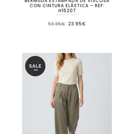
BERMUDA ESTAMPADA DE VISCOSA
CON CINTURA ELÁSTICA – REF:
H15207
El
El
23.95
€
59.95
€
precio
precio
original
actual
era:
es:
59.95€.
23.95€.
SALE