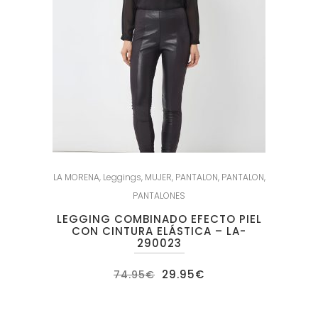
LA MORENA
,
Leggings
,
MUJER
,
PANTALON
,
PANTALON
,
PANTALONES
LEGGING COMBINADO EFECTO PIEL
CON CINTURA ELÁSTICA – LA-
290023
El
El
29.95
€
74.95
€
precio
precio
original
actual
era:
es:
74.95€.
29.95€.