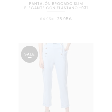
PANTALÓN BROCADO SLIM
ELEGANTE CON ELASTANO -931
El
El
25.95
€
64.95
€
precio
precio
original
actual
era:
es:
64.95€.
25.95€.
SALE