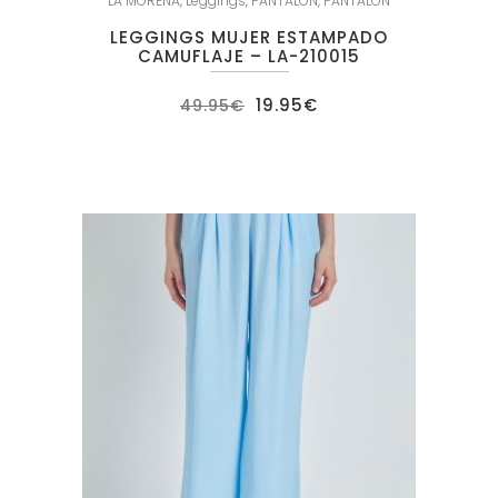
LA MORENA
,
Leggings
,
PANTALON
,
PANTALON
LEGGINGS MUJER ESTAMPADO
CAMUFLAJE – LA-210015
El
El
19.95
€
49.95
€
precio
precio
original
actual
era:
es:
49.95€.
19.95€.