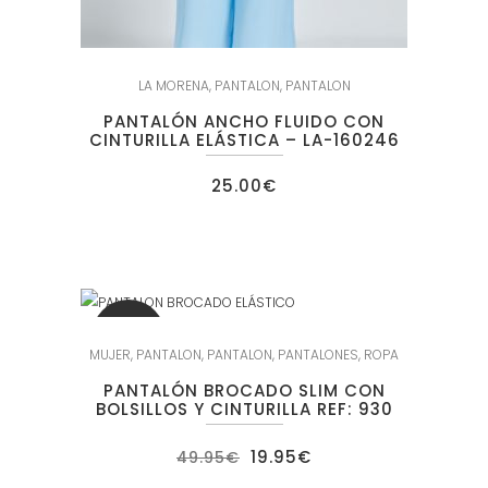
LA MORENA
,
PANTALON
,
PANTALON
PANTALÓN ANCHO FLUIDO CON
CINTURILLA ELÁSTICA – LA-160246
25.00
€
SALE
MUJER
,
PANTALON
,
PANTALON
,
PANTALONES
,
ROPA
PANTALÓN BROCADO SLIM CON
BOLSILLOS Y CINTURILLA REF: 930
El
El
19.95
€
49.95
€
precio
precio
original
actual