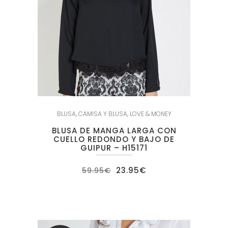
BLUSA
,
CAMISA Y BLUSA
,
LOVE & MONEY
BLUSA DE MANGA LARGA CON
CUELLO REDONDO Y BAJO DE
GUIPUR – H15171
El
El
23.95
€
59.95
€
precio
precio
original
actual
era:
es:
59.95€.
23.95€.