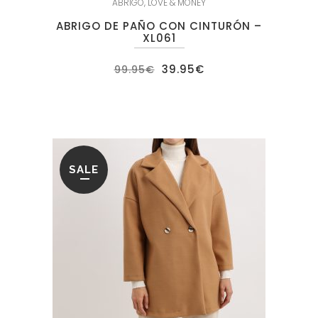
ABRIGO
,
LOVE & MONEY
ABRIGO DE PAÑO CON CINTURÓN –
XL061
El
El
39.95
€
99.95
€
precio
precio
original
actual
era:
es:
99.95€.
39.95€.
SALE