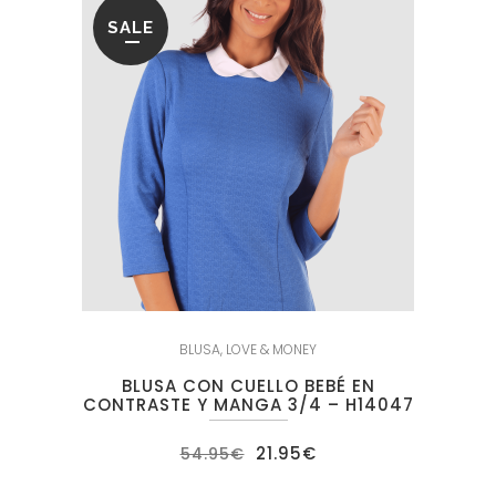
SALE
BLUSA
,
LOVE & MONEY
BLUSA CON CUELLO BEBÉ EN
CONTRASTE Y MANGA 3/4 – H14047
El
El
21.95
€
54.95
€
precio
precio
original
actual