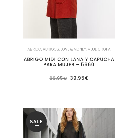
ABRIGO
,
ABRIGOS
,
LOVE & MONEY
,
MUJER
,
ROPA
ABRIGO MIDI CON LANA Y CAPUCHA
PARA MUJER – 5660
El
El
39.95
€
99.95
€
precio
precio
original
actual
era:
es:
99.95€.
39.95€.
SALE