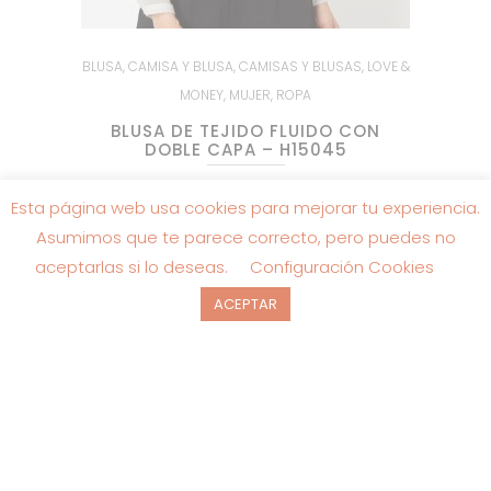
BLUSA
,
CAMISA Y BLUSA
,
CAMISAS Y BLUSAS
,
LOVE &
MONEY
,
MUJER
,
ROPA
BLUSA DE TEJIDO FLUIDO CON
DOBLE CAPA – H15045
El
El
23.95
€
59.95
€
Esta página web usa cookies para mejorar tu experiencia.
precio
precio
original
actual
Asumimos que te parece correcto, pero puedes no
era:
es:
59.95€.
23.95€.
aceptarlas si lo deseas.
Configuración Cookies
ACEPTAR
SALE