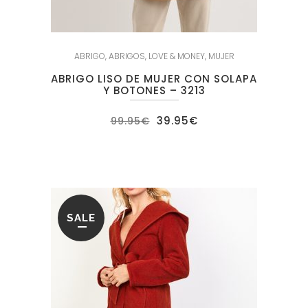
ABRIGO
,
ABRIGOS
,
LOVE & MONEY
,
MUJER
ABRIGO LISO DE MUJER CON SOLAPA
Y BOTONES – 3213
El
El
39.95
€
99.95
€
precio
precio
original
actual
era:
es:
99.95€.
39.95€.
SALE