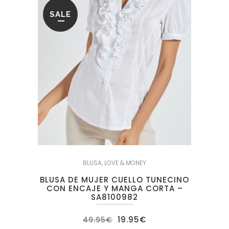
SALE
BLUSA
,
LOVE & MONEY
BLUSA DE MUJER CUELLO TUNECINO
CON ENCAJE Y MANGA CORTA –
SA8100982
El
El
19.95
€
49.95
€
precio
precio