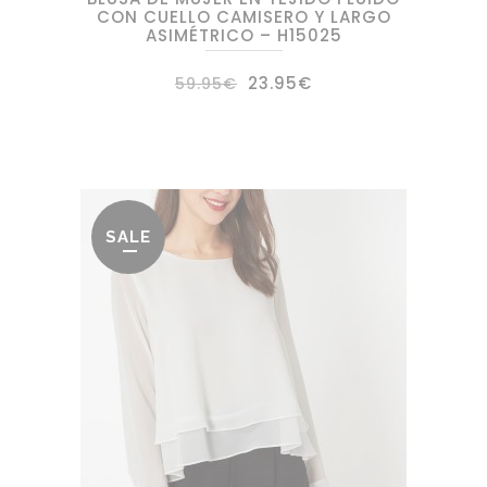
CON CUELLO CAMISERO Y LARGO
ASIMÉTRICO – H15025
El
El
23.95
€
59.95
€
precio
precio
original
actual
era:
es:
59.95€.
23.95€.
SALE