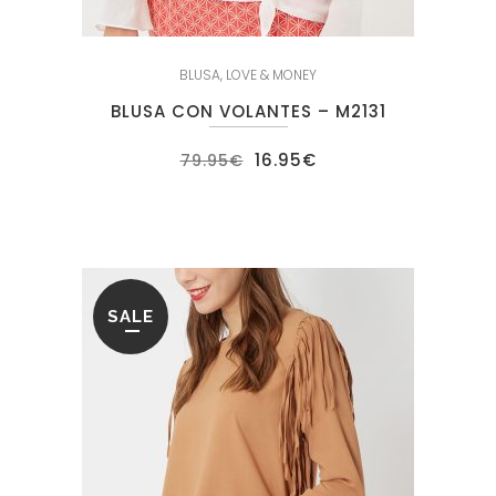
BLUSA
,
LOVE & MONEY
BLUSA CON VOLANTES – M2131
El
El
16.95
€
79.95
€
precio
precio
original
actual
era:
es:
79.95€.
16.95€.
SALE