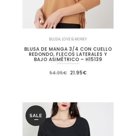
BLUSA
,
LOVE & MONEY
BLUSA DE MANGA 3/4 CON CUELLO
REDONDO, FLECOS LATERALES Y
BAJO ASIMÉTRICO – H15139
El
El
21.95
€
54.95
€
precio
precio
original
actual
era:
es:
54.95€.
21.95€.
SALE