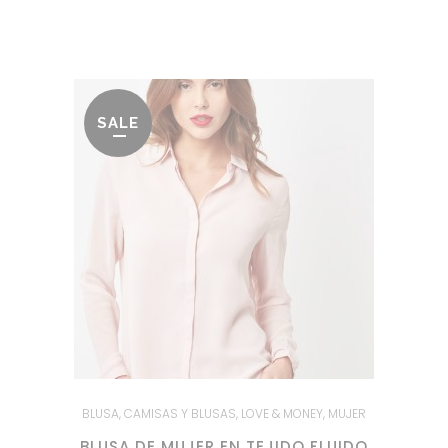
original
actual
era:
es:
49.95€.
19.95€.
SALE
BLUSA
,
CAMISAS Y BLUSAS
,
LOVE & MONEY
,
MUJER
BLUSA DE MUJER EN TEJIDO FLUIDO