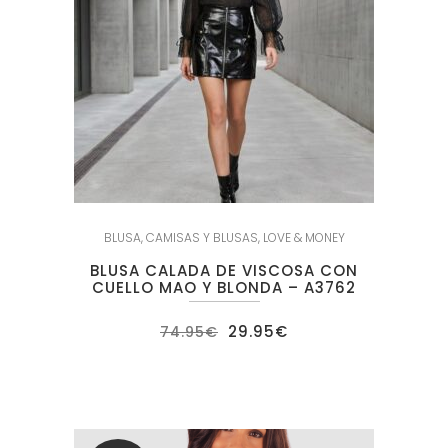
BLUSA
,
CAMISAS Y BLUSAS
,
LOVE & MONEY
BLUSA CALADA DE VISCOSA CON
CUELLO MAO Y BLONDA – A3762
El
El
29.95
€
74.95
€
precio
precio
original
actual
era:
es:
74.95€.
29.95€.