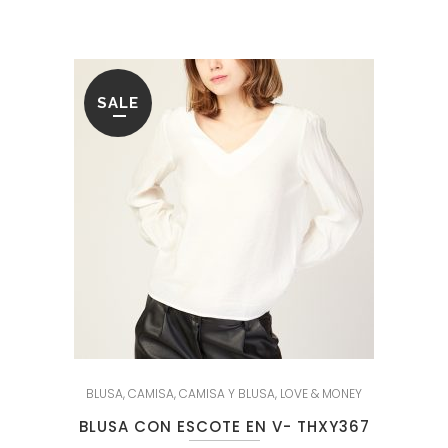
era:
es:
54.95€.
21.95€.
SALE
BLUSA
,
CAMISA
,
CAMISA Y BLUSA
,
LOVE & MONEY
BLUSA CON ESCOTE EN V- THXY367