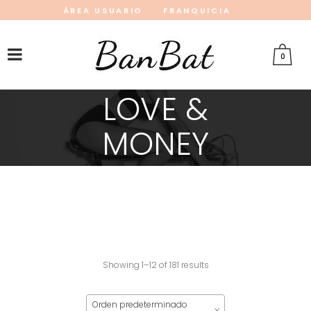
ÁREA USUARIO
FRANQUICIA
INSTAGRAM
FACEBOOK
PINTEREST
0
LOVE &
MONEY
Showing 1–12 of 181 results
Orden predeterminado