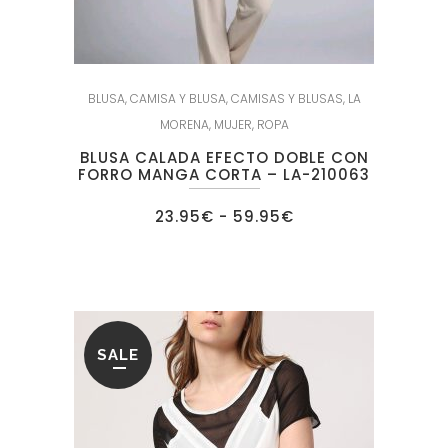
BLUSA
,
CAMISA Y BLUSA
,
CAMISAS Y BLUSAS
,
LA
MORENA
,
MUJER
,
ROPA
BLUSA CALADA EFECTO DOBLE CON
FORRO MANGA CORTA – LA-210063
Rango
23.95
€
-
59.95
€
de
precios:
desde
23.95€
hasta
59.95€
SALE