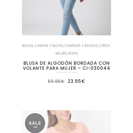
BLUSA
,
CAMISA Y BLUSA
,
CAMISAS Y BLUSAS
,
CIRDY
,
MUJER
,
ROPA
BLUSA DE ALGODÓN BORDADA CON
VOLANTE PARA MUJER – CI-030044
El
El
23.95
€
59.95
€
precio
precio
original
actual
era:
es:
59.95€.
23.95€.
SALE