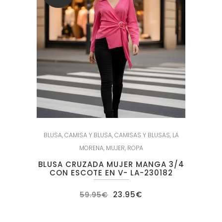
BLUSA
,
CAMISA Y BLUSA
,
CAMISAS Y BLUSAS
,
LA
MORENA
,
MUJER
,
ROPA
BLUSA CRUZADA MUJER MANGA 3/4
CON ESCOTE EN V- LA-230182
El
El
23.95
€
59.95
€
precio
precio
original
actual
era:
es: