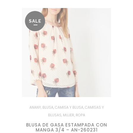
SALE
ANANY
,
BLUSA
,
CAMISA Y BLUSA
,
CAMISAS Y
BLUSAS
,
MUJER
,
ROPA
BLUSA DE GASA ESTAMPADA CON
MANGA 3/4 – AN-260231