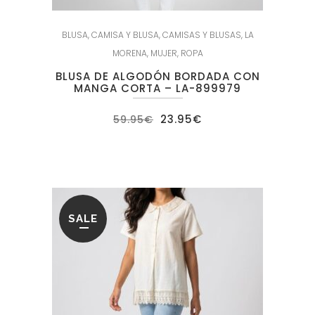
BLUSA
,
CAMISA Y BLUSA
,
CAMISAS Y BLUSAS
,
LA
MORENA
,
MUJER
,
ROPA
BLUSA DE ALGODÓN BORDADA CON
MANGA CORTA – LA-899979
El
El
23.95
€
59.95
€
precio
precio
original
actual
era:
es:
59.95€.
23.95€.
SALE