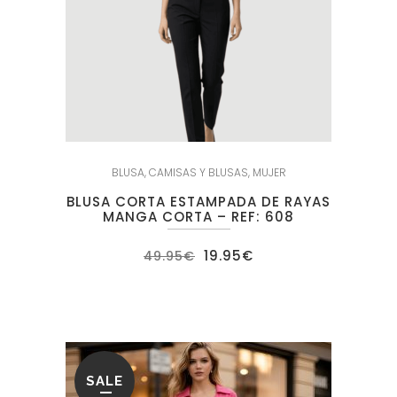
BLUSA
,
CAMISAS Y BLUSAS
,
MUJER
BLUSA CORTA ESTAMPADA DE RAYAS
MANGA CORTA – REF: 608
El
El
19.95
€
49.95
€
precio
precio
original
actual
era:
es:
49.95€.
19.95€.
SALE