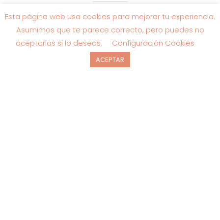
El
El
23.95
€
Esta página web usa cookies para mejorar tu experiencia.
59.95
€
precio
precio
original
actual
Asumimos que te parece correcto, pero puedes no
era:
es:
aceptarlas si lo deseas.
Configuración Cookies
59.95€.
23.95€.
ACEPTAR
SALE