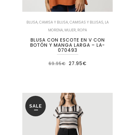
BLUSA
,
CAMISA Y BLUSA
,
CAMISAS Y BLUSAS
,
LA
MORENA
,
MUJER
,
ROPA
BLUSA CON ESCOTE EN V CON
BOTÓN Y MANGA LARGA – LA-
070493
El
El
27.95
€
69.95
€
precio
precio
original
actual
era:
es:
69.95€.
27.95€.
SALE