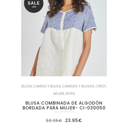
SALE
BLUSA
,
CAMISA Y BLUSA
,
CAMISAS Y BLUSAS
,
CIRDY
,
MUJER
,
ROPA
BLUSA COMBINADA DE ALGODÓN
BORDADA PARA MUJER- CI-030050
El
El
23.95
€
59.95
€
precio
precio