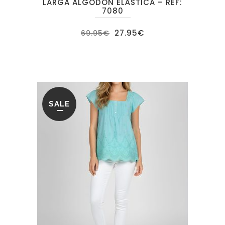
LARGA ALGODÓN ELÁSTICA – REF:
7080
El
El
27.95
€
69.95
€
precio
precio
original
actual
era:
es:
69.95€.
27.95€.
SALE