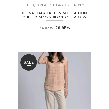
BLUSA
,
CAMISAS Y BLUSAS
,
LOVE & MONEY
BLUSA CALADA DE VISCOSA CON
CUELLO MAO Y BLONDA – A3762
El
El
29.95
€
74.95
€
precio
precio
original
actual
era:
es:
74.95€.
29.95€.
SALE