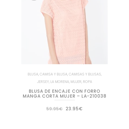
BLUSA
,
CAMISA Y BLUSA
,
CAMISAS Y BLUSAS
,
JERSEY
,
LA MORENA
,
MUJER
,
ROPA
BLUSA DE ENCAJE CON FORRO
MANGA CORTA MUJER – LA-210038
El
El
23.95
€
59.95
€
precio
precio
original
actual
era:
es:
59.95€.
23.95€.