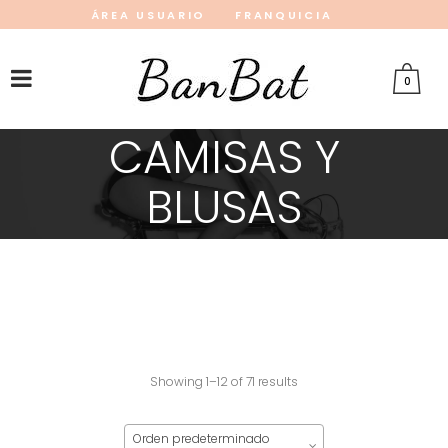
ÁREA USUARIO
FRANQUICIA
INSTAGRAM
FACEBOOK
PINTEREST
0
CAMISAS Y
BLUSAS
Showing 1–12 of 71 results
Orden predeterminado