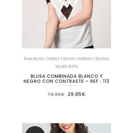
Âmè
,
BLUSA
,
CAMISA Y BLUSA
,
CAMISAS Y BLUSAS
,
MUJER
,
ROPA
BLUSA COMBINADA BLANCO Y
NEGRO CON CONTRASTE – REF : 113
El
El
29.95
€
74.95
€
precio
precio
original
actual
era:
es:
74.95€.
29.95€.