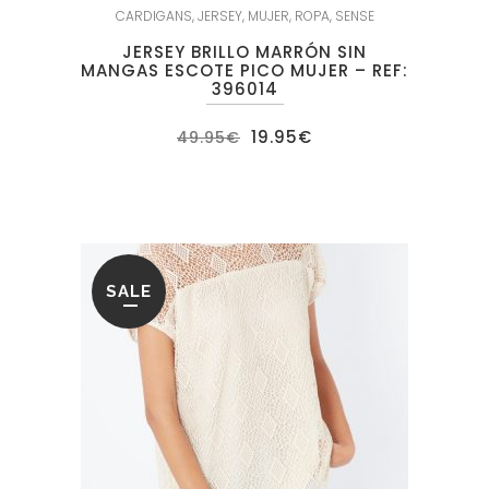
CARDIGANS
,
JERSEY
,
MUJER
,
ROPA
,
SENSE
JERSEY BRILLO MARRÓN SIN
MANGAS ESCOTE PICO MUJER – REF:
396014
El
El
19.95
€
49.95
€
precio
precio
original
actual
era:
es:
49.95€.
19.95€.
SALE