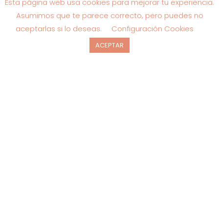
Esta página web usa cookies para mejorar tu experiencia.
Asumimos que te parece correcto, pero puedes no
aceptarlas si lo deseas.
Configuración Cookies
ACEPTAR
JERSEY
,
LOVE & MONEY
JERSEY CON FLORES BORDADAS –
P9203
El
El
21.95
€
49.95
€
precio
precio
original
actual
era:
es:
49.95€.
21.95€.
SALE