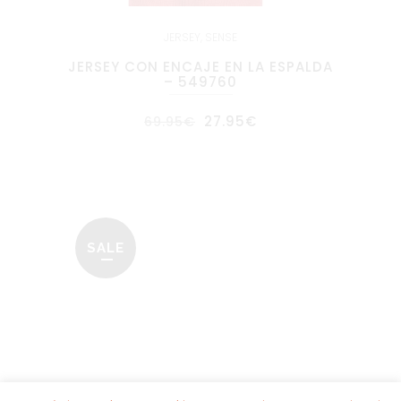
JERSEY
,
SENSE
JERSEY CON ENCAJE EN LA ESPALDA
– 549760
El
El
27.95
€
69.95
€
precio
precio
original
actual
era:
es:
69.95€.
27.95€.
SALE