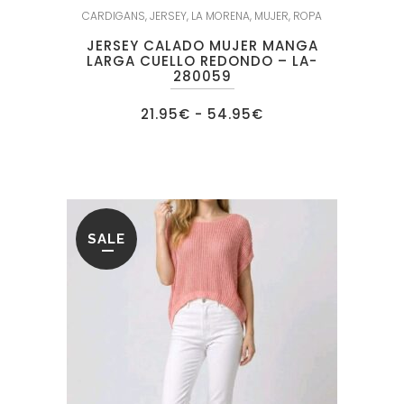
CARDIGANS
,
JERSEY
,
LA MORENA
,
MUJER
,
ROPA
JERSEY CALADO MUJER MANGA
LARGA CUELLO REDONDO – LA-
280059
Rango
21.95
€
-
54.95
€
de
precios:
desde
21.95€
hasta
54.95€
SALE