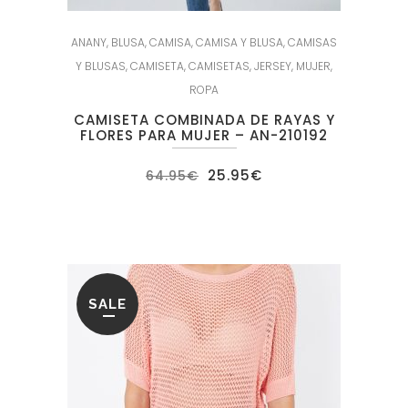
ANANY
,
BLUSA
,
CAMISA
,
CAMISA Y BLUSA
,
CAMISAS
Y BLUSAS
,
CAMISETA
,
CAMISETAS
,
JERSEY
,
MUJER
,
ROPA
CAMISETA COMBINADA DE RAYAS Y
FLORES PARA MUJER – AN-210192
El
El
25.95
€
64.95
€
precio
precio
original
actual
era:
es:
64.95€.
25.95€.
SALE