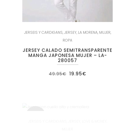
JERSEIS Y CARDIGANS
,
JERSEY
,
LA MORENA
,
MUJER
,
ROPA
JERSEY CALADO SEMITRANSPARENTE
MANGA JAPONESA MUJER – LA-
280057
El
El
19.95
€
49.95
€
precio
precio
original
actual
era:
es:
49.95€.
19.95€.
SALE
JERSEIS Y CARDIGANS
,
JERSEY
,
LOVE & MONEY
,
MUJER