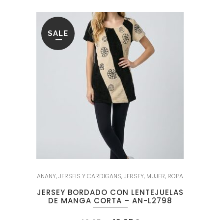
SALE
ANANY
,
JERSEIS Y CARDIGANS
,
JERSEY
,
MUJER
,
ROPA
JERSEY BORDADO CON LENTEJUELAS
DE MANGA CORTA – AN-L2798