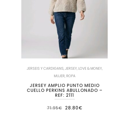
JERSEIS Y CARDIGANS
,
JERSEY
,
LOVE & MONEY
,
MUJER
,
ROPA
JERSEY AMPLIO PUNTO MEDIO
CUELLO PERKINS ABULLONADO –
REF: 2111
El
El
28.80
€
71.95
€
precio
precio
original
actual
era:
es:
71.95€.
28.80€.