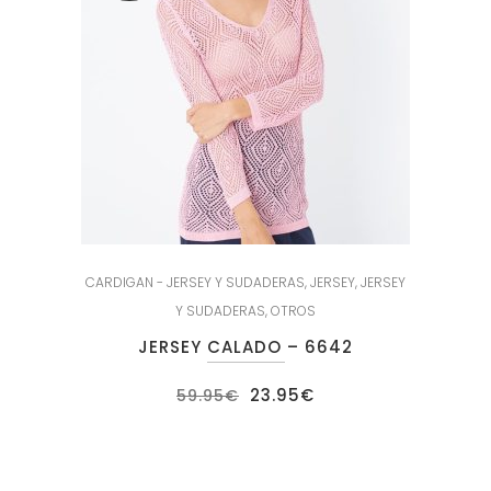
CARDIGAN - JERSEY Y SUDADERAS
,
JERSEY
,
JERSEY
Y SUDADERAS
,
OTROS
JERSEY CALADO – 6642
El
El
23.95
€
59.95
€
precio
precio
original
actual
era:
es:
59.95€.
23.95€.