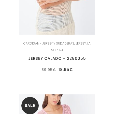
CARDIGAN - JERSEY Y SUDADERAS
,
JERSEY
,
LA
MORENA
JERSEY CALADO – 2280055
El
El
18.95
€
89.95
€
precio
precio
original
actual
era:
es:
89.95€.
18.95€.
SALE