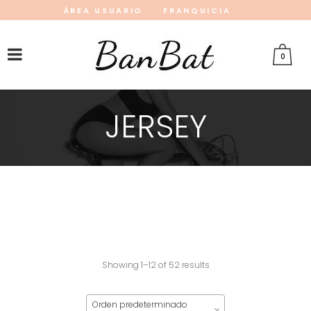
ÁREA USUARIO
FRANQUICIA
INSTAGRAM
FACEBOOK
PINTEREST
0
JERSEY
Showing 1–12 of 52 results
Orden predeterminado