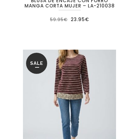
BLUSA DE ENCAJE CON FORRO
MANGA CORTA MUJER – LA-210038
El
El
23.95
€
59.95
€
precio
precio
original
actual
era:
es:
59.95€.
23.95€.
SALE