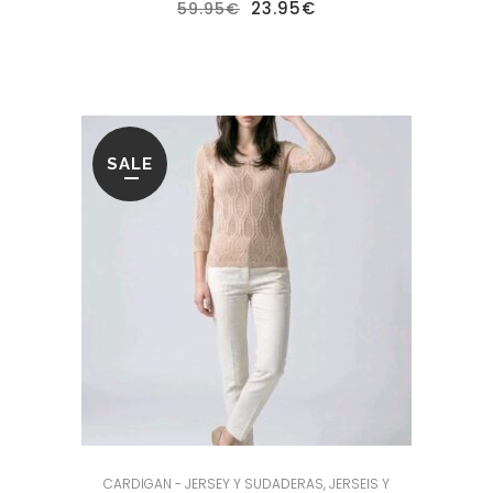
El
El
23.95
€
59.95
€
precio
precio
original
actual
era:
es:
59.95€.
23.95€.
SALE
CARDIGAN - JERSEY Y SUDADERAS
,
JERSEIS Y