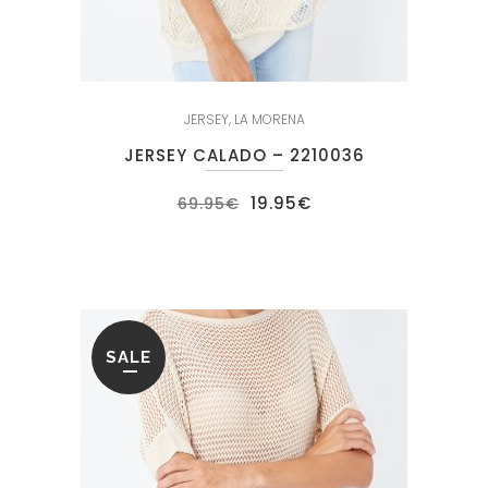
JERSEY
,
LA MORENA
JERSEY CALADO – 2210036
El
El
19.95
€
69.95
€
precio
precio
original
actual
era:
es:
69.95€.
19.95€.
SALE