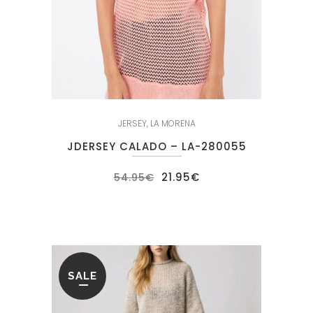
JERSEY
,
LA MORENA
JDERSEY CALADO – LA-280055
El
El
21.95
€
54.95
€
precio
precio
original
actual
era:
es:
54.95€.
21.95€.
SALE