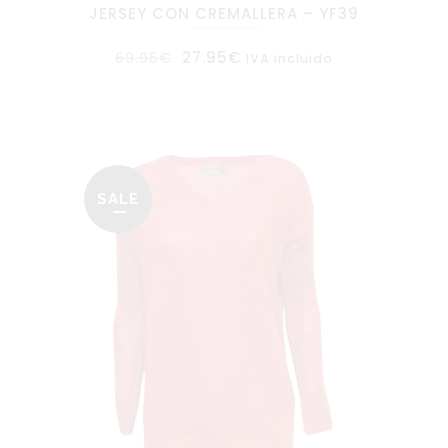
JERSEY CON CREMALLERA – YF39
El
El
27.95
€
69.95
€
IVA incluido
precio
precio
original
actual
era:
es:
69.95€.
27.95€.
SALE