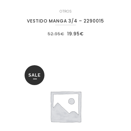
OTROS
VESTIDO MANGA 3/4 – 2290015
El
El
19.95
€
52.95
€
precio
precio
original
actual
era:
es:
52.95€.
19.95€.
SALE