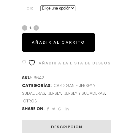
59.95€.
23.95€.
Talla
AÑADIR AL CARRITO
AÑADIR A LA LISTA DE DESEOS
SKU:
6642
CATEGORÍAS:
CARDIGAN - JERSEY Y
SUDADERAS
,
JERSEY
,
JERSEY Y SUDADERAS
,
OTROS
SHARE ON:
DESCRIPCIÓN