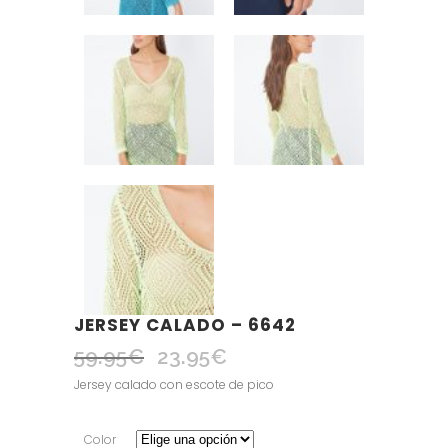
JERSEY CALADO – 6642
59.95
€
23.95
€
El
El
precio
precio
Jersey calado con escote de pico
original
actual
era:
es:
Color