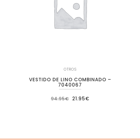
OTROS
VESTIDO DE LINO COMBINADO –
7040067
El
El
21.95
€
94.95
€
precio
precio
original
actual
era:
es:
94.95€.
21.95€.