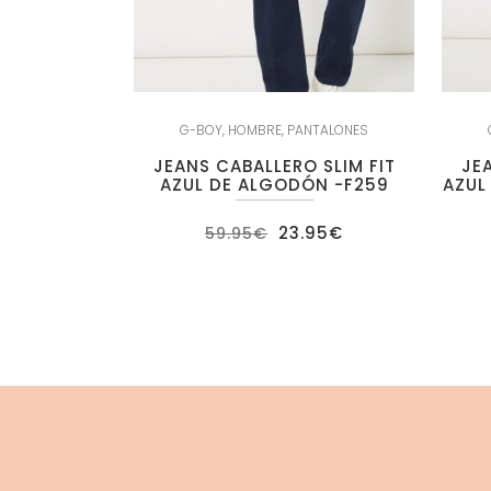
G-BOY
,
HOMBRE
,
PANTALONES
JEANS CABALLERO SLIM FIT
JE
AZUL DE ALGODÓN -F259
AZUL
El
El
23.95
€
59.95
€
precio
precio
original
actual
era:
es:
59.95€.
23.95€.