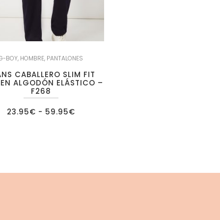
G-BOY
,
HOMBRE
,
PANTALONES
ANS CABALLERO SLIM FIT
 EN ALGODÓN ELÁSTICO –
F268
Rango
23.95
€
-
59.95
€
de
precios:
desde
23.95€
hasta
59.95€