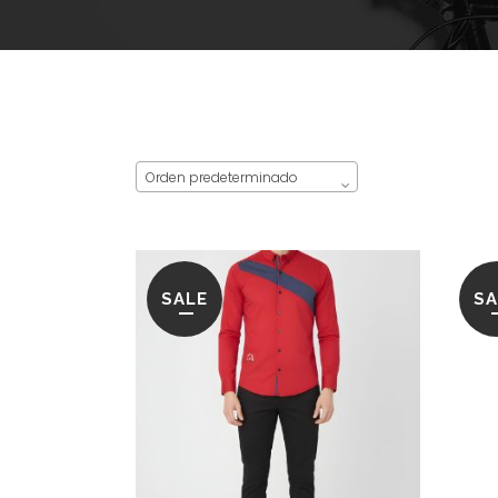
Orden predeterminado
SALE
SA