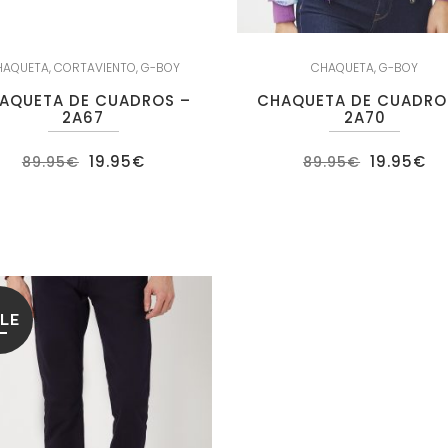
HAQUETA
,
CORTAVIENTO
,
G-BOY
CHAQUETA
,
G-BOY
AQUETA DE CUADROS –
CHAQUETA DE CUADRO
2A67
2A70
El
El
El
El
19.95
€
19.95
€
89.95
€
89.95
€
precio
precio
precio
pr
original
actual
original
ac
era:
es:
era:
es
89.95€.
19.95€.
89.95€.
19
LE