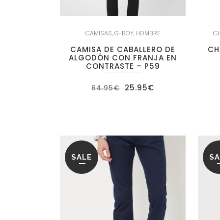
CAMISAS
,
G-BOY
,
HOMBRE
C
CAMISA DE CABALLERO DE
CH
ALGODÓN CON FRANJA EN
CONTRASTE – P59
El
El
25.95
€
64.95
€
precio
precio
original
actual
era:
es:
64.95€.
25.95€.
SALE
SA