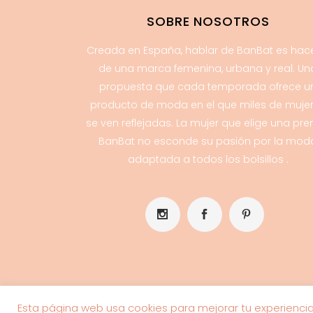
SOBRE NOSOTROS
Creada en España, hablar de BanBat es hac
de una marca femenina, urbana y real. Un
propuesta que cada temporada ofrece u
producto de moda en el que miles de muje
se ven reflejadas. La mujer que elige una pr
BanBat no esconde su pasión por la mod
adaptada a todos los bolsillos .
Esta página web usa cookies para mejorar tu experienci