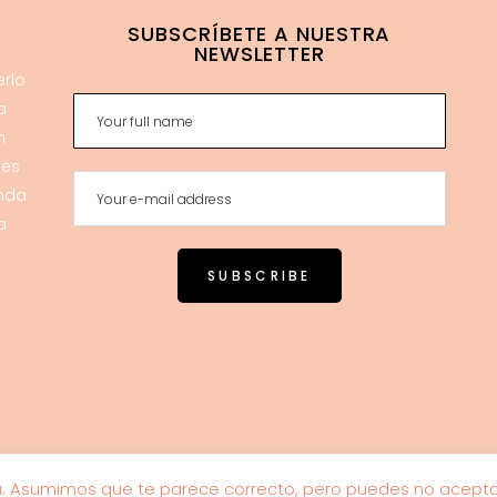
SUBSCRÍBETE A NUESTRA
NEWSLETTER
erlo
a
n
res
enda
a
a. Asumimos que te parece correcto, pero puedes no aceptar