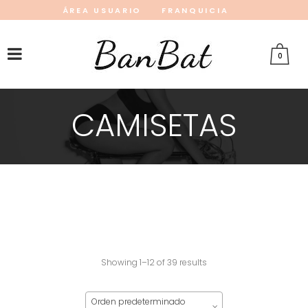
ÁREA USUARIO
FRANQUICIA
INSTAGRAM
FACEBOOK
PINTEREST
0
CAMISETAS
Showing 1–12 of 39 results
Orden predeterminado