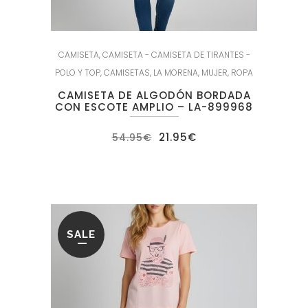
CAMISETA
,
CAMISETA - CAMISETA DE TIRANTES -
POLO Y TOP
,
CAMISETAS
,
LA MORENA
,
MUJER
,
ROPA
CAMISETA DE ALGODÓN BORDADA
CON ESCOTE AMPLIO – LA-899968
El
El
21.95
€
54.95
€
precio
precio
original
actual
era:
es:
54.95€.
21.95€.
SALE