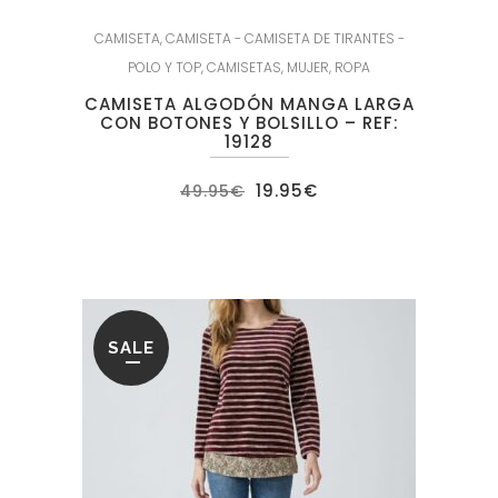
CAMISETA
,
CAMISETA - CAMISETA DE TIRANTES -
POLO Y TOP
,
CAMISETAS
,
MUJER
,
ROPA
CAMISETA ALGODÓN MANGA LARGA
CON BOTONES Y BOLSILLO – REF:
19128
El
El
19.95
€
49.95
€
precio
precio
original
actual
era:
es:
49.95€.
19.95€.
SALE