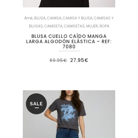
Âmè
,
BLUSA
,
CAMISA
,
CAMISA Y BLUSA
,
CAMISAS Y
BLUSAS
,
CAMISETA
,
CAMISETAS
,
MUJER
,
ROPA
BLUSA CUELLO CAÍDO MANGA
LARGA ALGODÓN ELÁSTICA – REF:
7080
El
El
27.95
€
69.95
€
precio
precio
original
actual
era:
es:
69.95€.
27.95€.
SALE