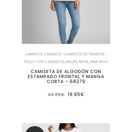
CAMISETA
,
CAMISETA - CAMISETA DE TIRANTES -
POLO Y TOP
,
CAMISETAS
,
MUJER
,
ROPA
,
WAR WOLF
CAMISETA DE ALGODÓN CON
ESTAMPADO FRONTAL Y MANGA
CORTA – 68279
El
El
19.95
€
49.95
€
precio
precio
original
actual
era:
es:
49.95€.
19.95€.