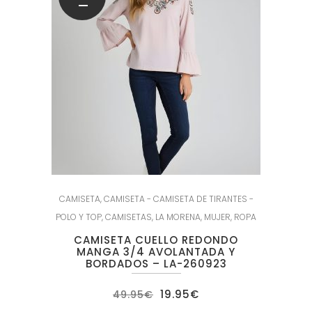
CAMISETA
,
CAMISETA - CAMISETA DE TIRANTES -
POLO Y TOP
,
CAMISETAS
,
LA MORENA
,
MUJER
,
ROPA
CAMISETA CUELLO REDONDO
MANGA 3/4 AVOLANTADA Y
BORDADOS – LA-260923
El
El
19.95
€
49.95
€
precio
precio