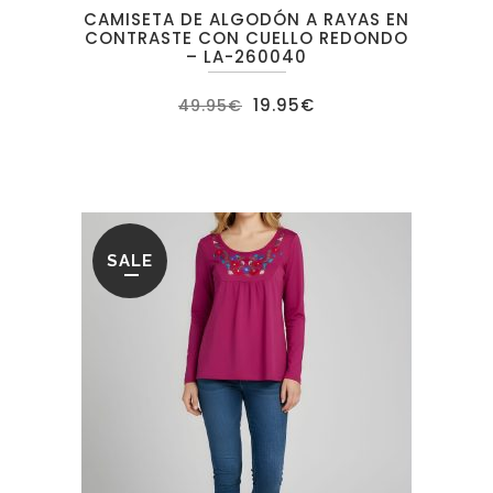
CAMISETA DE ALGODÓN A RAYAS EN
CONTRASTE CON CUELLO REDONDO
– LA-260040
El
El
19.95
€
49.95
€
precio
precio
original
actual
era:
es:
49.95€.
19.95€.
SALE