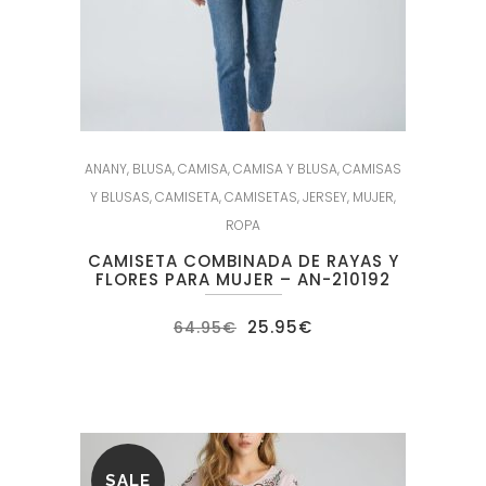
ANANY
,
BLUSA
,
CAMISA
,
CAMISA Y BLUSA
,
CAMISAS
Y BLUSAS
,
CAMISETA
,
CAMISETAS
,
JERSEY
,
MUJER
,
ROPA
CAMISETA COMBINADA DE RAYAS Y
FLORES PARA MUJER – AN-210192
El
El
25.95
€
64.95
€
precio
precio
original
actual
era:
es:
64.95€.
25.95€.
SALE