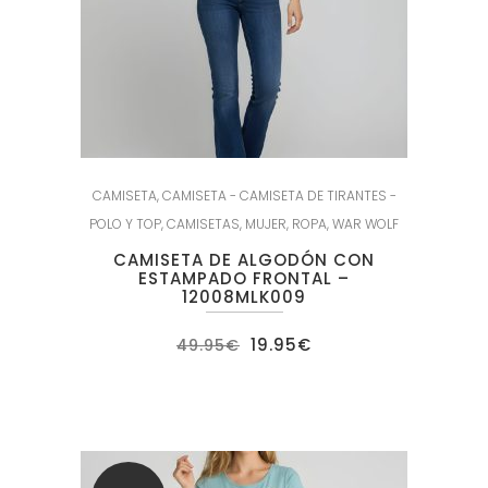
CAMISETA
,
CAMISETA - CAMISETA DE TIRANTES -
POLO Y TOP
,
CAMISETAS
,
MUJER
,
ROPA
,
WAR WOLF
CAMISETA DE ALGODÓN CON
ESTAMPADO FRONTAL –
12008MLK009
El
El
19.95
€
49.95
€
precio
precio
original
actual
era:
es:
49.95€.
19.95€.