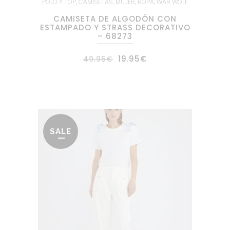
POLO Y TOP
,
CAMISETAS
,
MUJER
,
ROPA
,
WAR WOLF
CAMISETA DE ALGODÓN CON
ESTAMPADO Y STRASS DECORATIVO
– 68273
El
El
19.95
€
49.95
€
precio
precio
original
actual
era:
es:
49.95€.
19.95€.
SALE