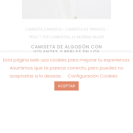
CAMISETA
,
CAMISETA - CAMISETA DE TIRANTES -
POLO Y TOP
,
CAMISETAS
,
LA MORENA
,
MUJER
CAMISETA DE ALGODÓN CON
VOLANTES Y PERLAS EN LOS
HOMBROS – LA-210158
Esta página web usa cookies para mejorar tu experiencia.
Asumimos que te parece correcto, pero puedes no
El
El
14.95
€
44.95
€
precio
precio
aceptarlas si lo deseas.
Configuración Cookies
original
actual
era:
es:
ACEPTAR
44.95€.
14.95€.
SALE