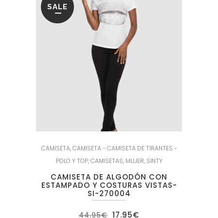
SALE
CAMISETA
,
CAMISETA - CAMISETA DE TIRANTES -
POLO Y TOP
,
CAMISETAS
,
MUJER
,
SINTY
CAMISETA DE ALGODÓN CON
ESTAMPADO Y COSTURAS VISTAS-
SI-270004
El
El
17.95
€
44.95
€