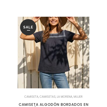
era:
es:
54.95€.
21.95€.
SALE
CAMISETA
,
CAMISETAS
,
LA MORENA
,
MUJER
CAMISETA ALGODÓN BORDADOS EN