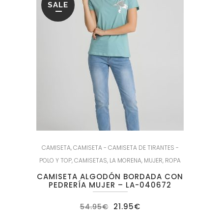
SALE
CAMISETA
,
CAMISETA - CAMISETA DE TIRANTES -
POLO Y TOP
,
CAMISETAS
,
LA MORENA
,
MUJER
,
ROPA
CAMISETA ALGODÓN BORDADA CON
PEDRERÍA MUJER – LA-040672
El
El
21.95
€
54.95
€
precio
precio
original
actual