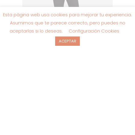
Esta página web usa cookies para mejorar tu experiencia.
Asumimos que te parece correcto, pero puedes no
aceptarlas si lo deseas.
Configuración Cookies
ACEPTAR
HOMBRE
,
MUJER
,
PANTALON
,
PANTALON
,
PANTALONES
,
PANTALONES
,
ROPA
,
SENSE
PANTALÓN CHINO ALGODÓN CON
BOLSILLOS – REF: 1232
El
El
23.95
€
59.95
€
precio
precio
original
actual
era:
es:
59.95€.
23.95€.
SALE