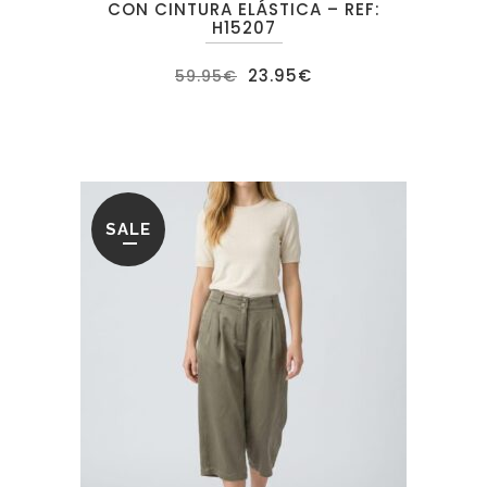
CON CINTURA ELÁSTICA – REF:
H15207
El
El
23.95
€
59.95
€
precio
precio
original
actual
era:
es:
59.95€.
23.95€.
SALE