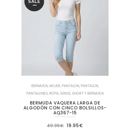
SALE
BERMUDA
,
MUJER
,
PANTALON
,
PANTALON
,
PANTALONES
,
ROPA
,
SENSE
,
SHORT Y BERMUDA
BERMUDA VAQUERA LARGA DE
ALGODÓN CON CINCO BOLSILLOS-
AQ367-15
El
El
19.95
€
49.95
€
precio
precio