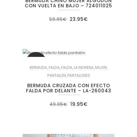
BERMUDA CHINO MUJER ALGODÓN
CON VUELTA EN BAJO – 724011025
El
El
23.95
€
59.95
€
precio
precio
original
actual
era:
es:
59.95€.
23.95€.
SALE
BERMUDA
,
FALDA
,
FALDA
,
LA MORENA
,
MUJER
,
PANTALON
,
PANTALONES
BERMUDA CRUZADA CON EFECTO
FALDA POR DELANTE – LA-260043
El
El
19.95
€
49.95
€
precio
precio
original
actual
era:
es:
49.95€.
19.95€.