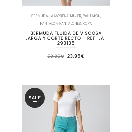
BERMUDA
,
LA MORENA
,
MUJER
,
PANTALON
,
PANTALON
,
PANTALONES
,
ROPA
BERMUDA FLUIDA DE VISCOSA
LARGA Y CORTE RECTO – REF: LA-
290105
El
El
23.95
€
59.95
€
precio
precio
original
actual
era:
es:
59.95€.
23.95€.
SALE