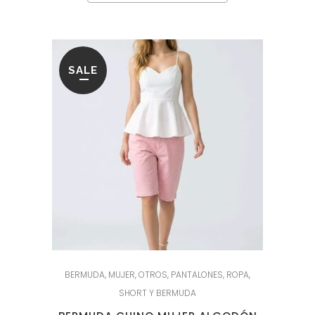
SALE
BERMUDA
,
MUJER
,
OTROS
,
PANTALONES
,
ROPA
,
SHORT Y BERMUDA