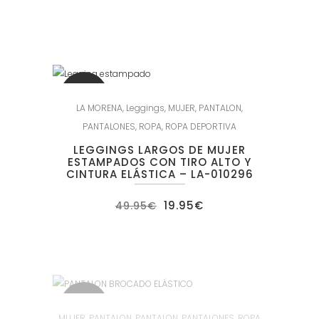
precio
precio
original
actual
era:
es:
44.95€.
17.95€.
SALE
LA MORENA
,
Leggings
,
MUJER
,
PANTALON
,
PANTALONES
,
ROPA
,
ROPA DEPORTIVA
LEGGINGS LARGOS DE MUJER
ESTAMPADOS CON TIRO ALTO Y
CINTURA ELÁSTICA – LA-010296
El
El
19.95
€
49.95
€
precio
precio
original
actual
era:
es:
49.95€.
19.95€.
SALE
MUJER
,
PANTALON
,
PANTALON
,
PANTALONES
,
ROPA