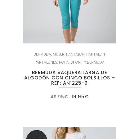
BERMUDA
,
MUJER
,
PANTALON
,
PANTALON
,
PANTALONES
,
ROPA
,
SHORT Y BERMUDA
BERMUDA VAQUERA LARGA DE
ALGODÓN CON CINCO BOLSILLOS –
REF: AN1225-9
El
El
19.95
€
49.95
€
precio
precio
original
actual
era:
es:
49.95€.
19.95€.