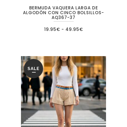
BERMUDA VAQUERA LARGA DE
ALGODÓN CON CINCO BOLSILLOS-
AQ367-37
Rango
19.95
€
-
49.95
€
de
precios:
desde
19.95€
hasta
49.95€
SALE