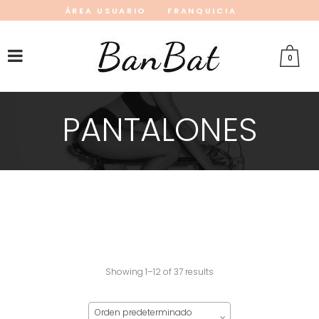
ÁREA USUARIO
FRANQUICIA
INSTAGRAM
FACEBOOK
PINTEREST
0
PANTALONES
Showing 1–12 of 37 results
Orden predeterminado