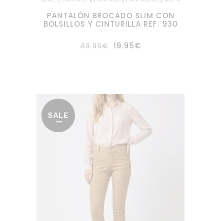
PANTALÓN BROCADO SLIM CON
BOLSILLOS Y CINTURILLA REF: 930
El
El
19.95
€
49.95
€
precio
precio
original
actual
era:
es:
49.95€.
19.95€.
SALE