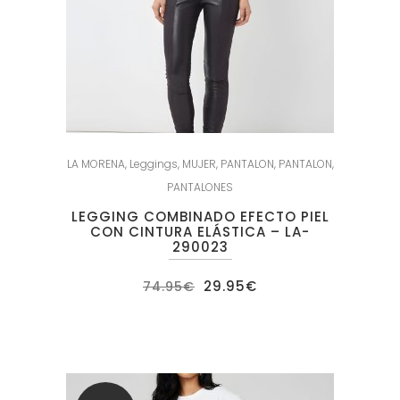
LA MORENA
,
Leggings
,
MUJER
,
PANTALON
,
PANTALON
,
PANTALONES
LEGGING COMBINADO EFECTO PIEL
CON CINTURA ELÁSTICA – LA-
290023
El
El
29.95
€
74.95
€
precio
precio
original
actual
era:
es:
74.95€.
29.95€.