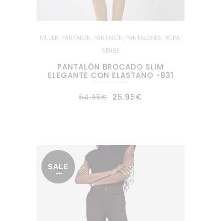
MUJER
,
PANTALON
,
PANTALON
,
PANTALONES
,
ROPA
,
SENSE
PANTALÓN BROCADO SLIM
ELEGANTE CON ELASTANO -931
El
El
25.95
€
64.95
€
precio
precio
original
actual
era:
es:
64.95€.
25.95€.
SALE