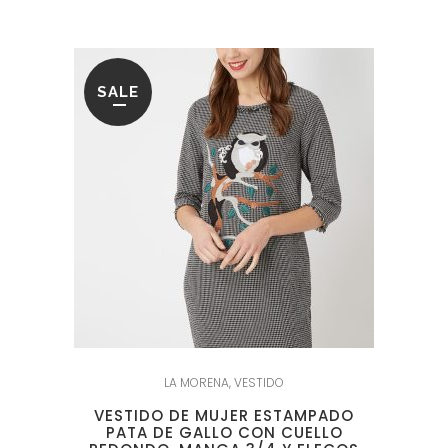
64.95€.
25.95€.
SALE
LA MORENA
,
VESTIDO
VESTIDO DE MUJER ESTAMPADO
PATA DE GALLO CON CUELLO