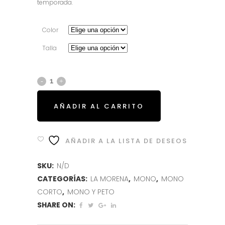
69.95€.
27.95€.
temporada.
Color
Talla
AÑADIR AL CARRITO
AÑADIR A LA LISTA DE DESEOS
SKU:
N/D
CATEGORÍAS:
LA MORENA
,
MONO
,
MONO
CORTO
,
MONO Y PETO
SHARE ON: