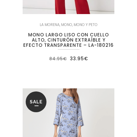
LA MORENA
,
MONO
,
MONO Y PETO
MONO LARGO LISO CON CUELLO
ALTO, CINTURÓN EXTRAÍBLE Y
EFECTO TRANSPARENTE – LA-180216
El
El
33.95
€
84.95
€
precio
precio
original
actual
era:
es:
84.95€.
33.95€.
SALE