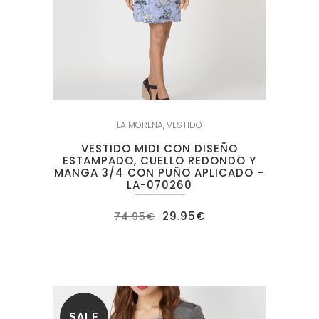
LA MORENA
,
VESTIDO
VESTIDO MIDI CON DISEÑO
ESTAMPADO, CUELLO REDONDO Y
MANGA 3/4 CON PUÑO APLICADO –
LA-070260
El
El
29.95
€
74.95
€
precio
precio
original
actual
era:
es:
74.95€.
29.95€.
SALE