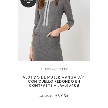
LA MORENA
,
VESTIDO
VESTIDO DE MUJER MANGA 3/4
CON CUELLO REDONDO EN
CONTRASTE – LA-010408
El
El
25.95
€
64.95
€
precio
precio
original
actual
era:
es: