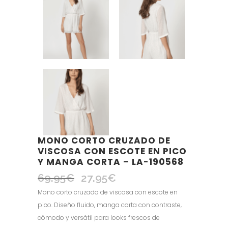
MONO CORTO CRUZADO DE
VISCOSA CON ESCOTE EN PICO
Y MANGA CORTA – LA-190568
69.95
€
27.95
€
El
El
precio
precio
Mono corto cruzado de viscosa con escote en
original
actual
pico. Diseño fluido, manga corta con contraste,
era:
es:
cómodo y versátil para looks frescos de