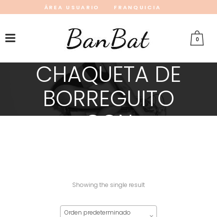
ÁREA USUARIO
FRANQUICIA
INSTAGRAM
FACEBOOK
PINTEREST
0
CHAQUETA DE
BORREGUITO
CON
CAPUCHA
Showing the single result
Orden predeterminado