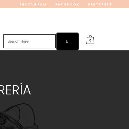
INSTAGRAM
FACEBOOK
PINTEREST
Search
0
for:
RERÍA