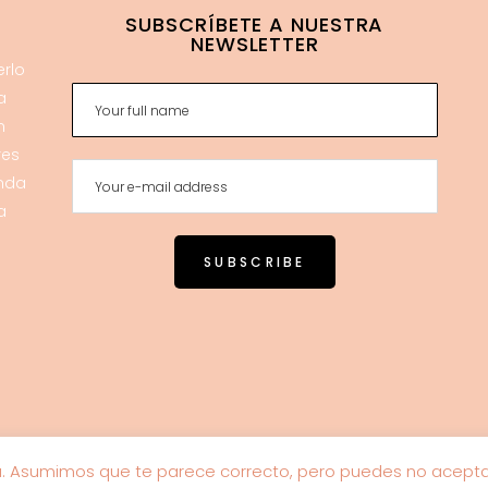
SUBSCRÍBETE A NUESTRA
NEWSLETTER
erlo
a
n
res
enda
a
a. Asumimos que te parece correcto, pero puedes no aceptar