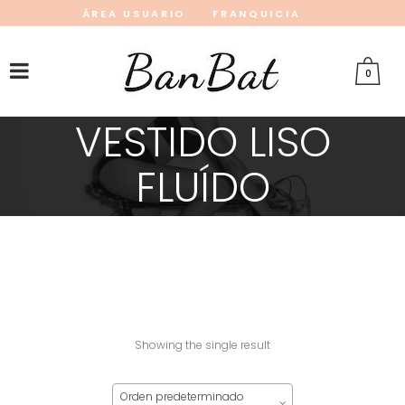
ÁREA USUARIO
FRANQUICIA
INSTAGRAM
FACEBOOK
PINTEREST
0
VESTIDO LISO
FLUÍDO
Showing the single result
Orden predeterminado