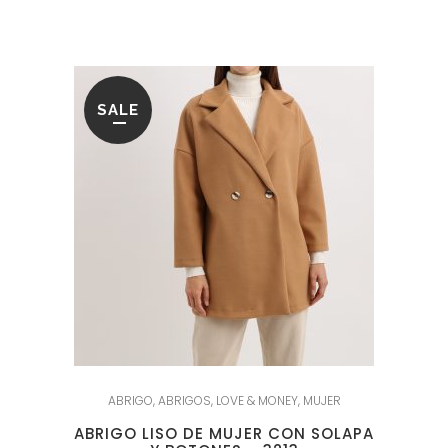
era:
es:
99.95€.
39.95€.
SALE
ABRIGO
,
ABRIGOS
,
LOVE & MONEY
,
MUJER
ABRIGO LISO DE MUJER CON SOLAPA