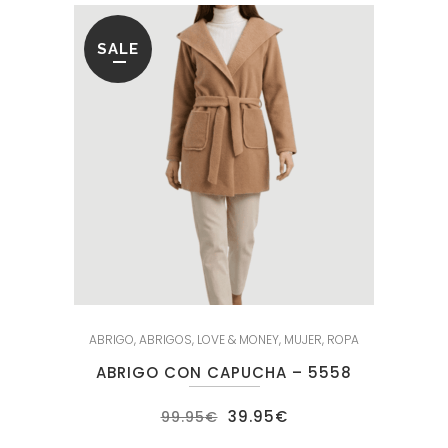
SALE
ABRIGO
,
ABRIGOS
,
LOVE & MONEY
,
MUJER
,
ROPA
ABRIGO CON CAPUCHA – 5558
El
El
39.95
€
99.95
€
precio
precio
original
actual