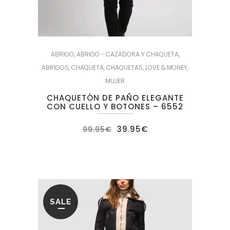
ABRIGO
,
ABRIGO - CAZADORA Y CHAQUETA
,
ABRIGOS
,
CHAQUETA
,
CHAQUETAS
,
LOVE & MONEY
,
MUJER
CHAQUETÓN DE PAÑO ELEGANTE
CON CUELLO Y BOTONES – 6552
El
El
39.95
€
99.95
€
precio
precio
original
actual
era:
es:
99.95€.
39.95€.
SALE