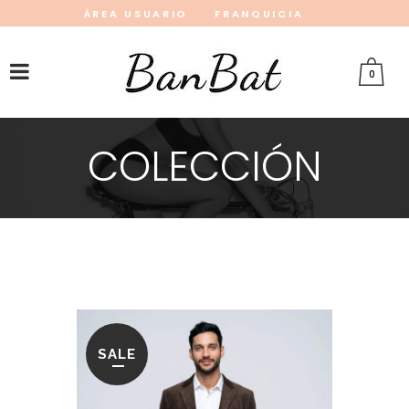
ÁREA USUARIO
FRANQUICIA
INSTAGRAM
FACEBOOK
PINTEREST
0
COLECCIÓN
SALE