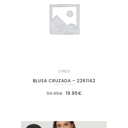
OTROS
BLUSA CRUZADA – 2261142
El
El
19.95
€
99.95
€
precio
precio
original
actual
era:
es:
99.95€.
19.95€.