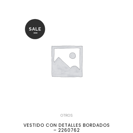
74.95€.
33.95€.
SALE
OTROS
VESTIDO CON DETALLES BORDADOS
– 2260762