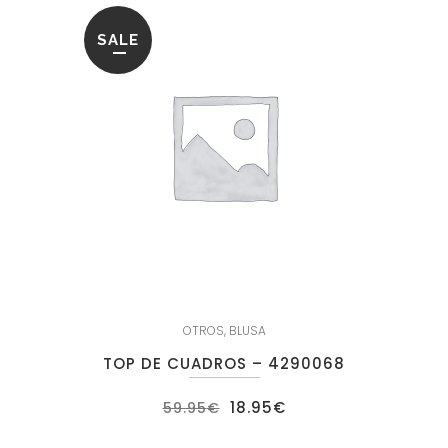
SALE
OTROS
,
BLUSA
TOP DE CUADROS – 4290068
El
El
18.95
€
59.95
€
precio
precio
original
actual