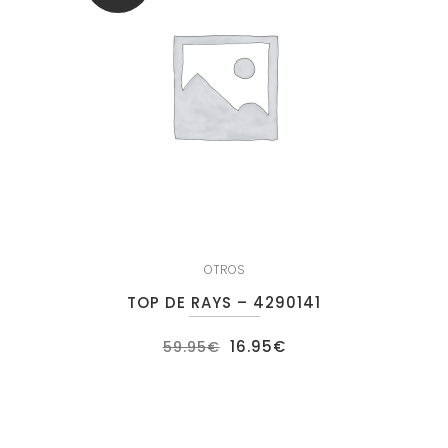
OTROS
TOP DE RAYS – 4290141
El
El
16.95
€
59.95
€
precio
precio
original
actual
era:
es:
59.95€.
16.95€.