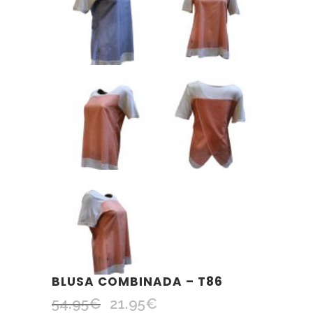
BLUSA COMBINADA – T86
54.95
€
21.95
€
El
El