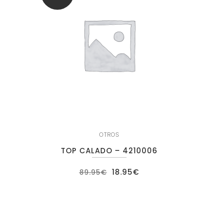
OTROS
TOP CALADO – 4210006
El
El
18.95
€
89.95
€
precio
precio
original
actual
era:
es:
89.95€.
18.95€.