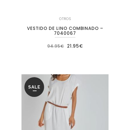
OTROS
VESTIDO DE LINO COMBINADO –
7040067
El
El
21.95
€
94.95
€
precio
precio
original
actual
era:
es:
94.95€.
21.95€.
SALE