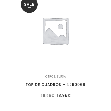
SALE
OTROS
,
BLUSA
TOP DE CUADROS – 4290068
El
El
18.95
€
59.95
€
precio
precio
original
actual
era:
es:
59.95€.
18.95€.