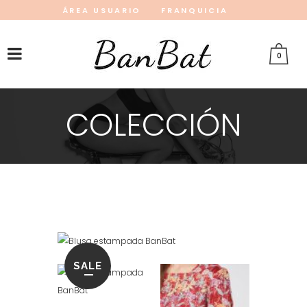
ÁREA USUARIO
FRANQUICIA
INSTAGRAM
FACEBOOK
PINTEREST
0
COLECCIÓN
SALE