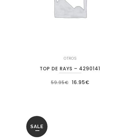
OTROS
TOP DE RAYS – 4290141
El
El
16.95
€
59.95
€
precio
precio
original
actual
era:
es:
59.95€.
16.95€.
SALE