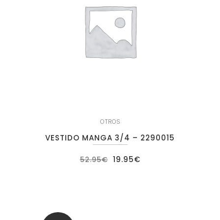
OTROS
VESTIDO MANGA 3/4 – 2290015
El
El
19.95
€
52.95
€
precio
precio
original
actual
era:
es:
52.95€.
19.95€.