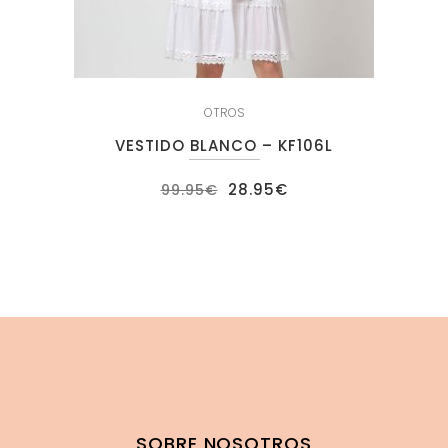
OTROS
VESTIDO BLANCO – KF106L
El
El
28.95
€
99.95
€
precio
precio
original
actual
era:
es:
99.95€.
28.95€.
SOBRE NOSOTROS