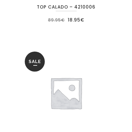
TOP CALADO – 4210006
El
El
18.95
€
89.95
€
precio
precio
original
actual
era:
es:
89.95€.
18.95€.
SALE