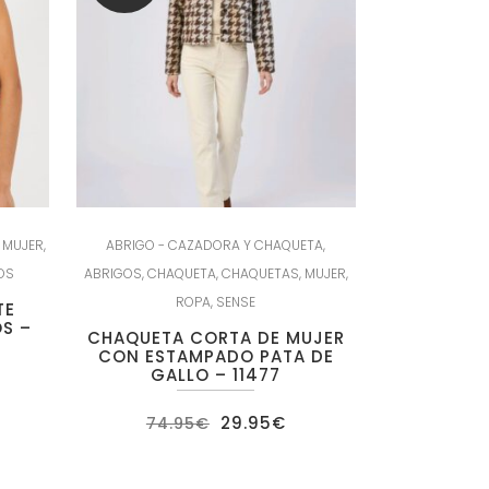
,
MUJER
,
ABRIGO - CAZADORA Y CHAQUETA
,
OS
ABRIGOS
,
CHAQUETA
,
CHAQUETAS
,
MUJER
,
ROPA
,
SENSE
TE
S –
CHAQUETA CORTA DE MUJER
CON ESTAMPADO PATA DE
GALLO – 11477
ecio
El
El
29.95
€
tual
74.95
€
precio
precio
:
original
actual
.95€.
era:
es:
74.95€.
29.95€.