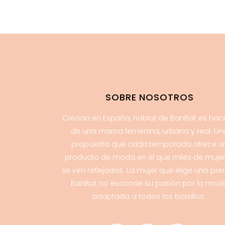
SOBRE NOSOTROS
Creada en España, hablar de BanBat es hac
de una marca femenina, urbana y real. Un
propuesta que cada temporada ofrece u
producto de moda en el que miles de muje
se ven reflejadas. La mujer que elige una pr
BanBat no esconde su pasión por la mod
adaptada a todos los bolsillos .