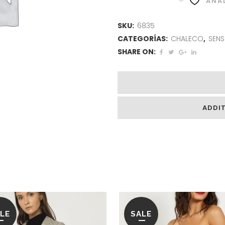
AÑAD
SKU:
6835
CATEGORÍAS:
CHALECO
,
SENS
SHARE ON:
ADDI
LE
SALE