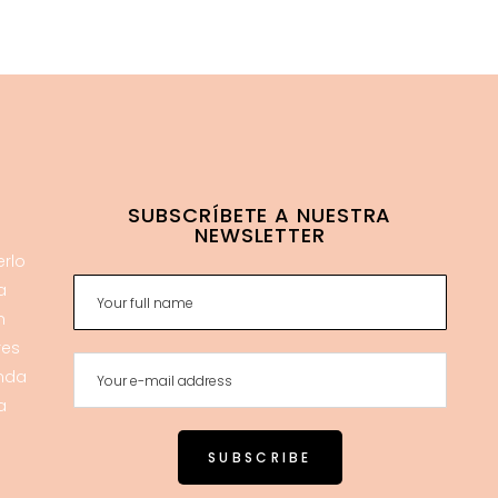
SUBSCRÍBETE A NUESTRA
NEWSLETTER
erlo
a
n
res
enda
a