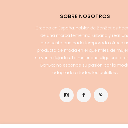
SOBRE NOSOTROS
Creada en España, hablar de BanBat es hac
de una marca femenina, urbana y real. Un
propuesta que cada temporada ofrece u
producto de moda en el que miles de muje
se ven reflejadas. La mujer que elige una pr
BanBat no esconde su pasión por la mod
adaptada a todos los bolsillos .