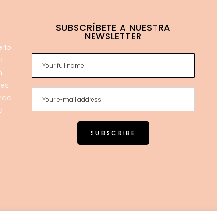
SUBSCRÍBETE A NUESTRA
NEWSLETTER
erlo
a
n
res
enda
a