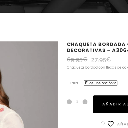
CHAQUETA BORDADA C
DECORATIVAS – A306
69.95
€
27.95
€
El
El
precio
precio
Chaqueta bordad con flecos de col
original
actual
era:
es:
Talla
69.95€.
27.95€.
AÑADIR A
AÑAD