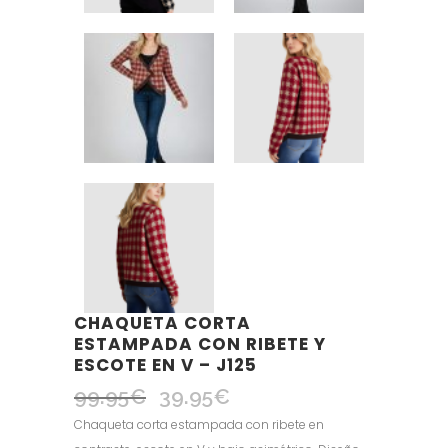
CHAQUETA CORTA
ESTAMPADA CON RIBETE Y
ESCOTE EN V – J125
99.95
€
39.95
€
El
El
precio
precio
Chaqueta corta estampada con ribete en
original
actual