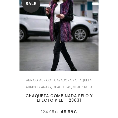
SALE
ABRIGO
,
ABRIGO - CAZADORA Y CHAQUETA
,
ABRIGOS
,
ANANY
,
CHAQUETAS
,
MUJER
,
ROPA
CHAQUETA COMBINADA PELO Y
EFECTO PIEL – 23831
El
El
49.95
€
124.95
€
precio
precio