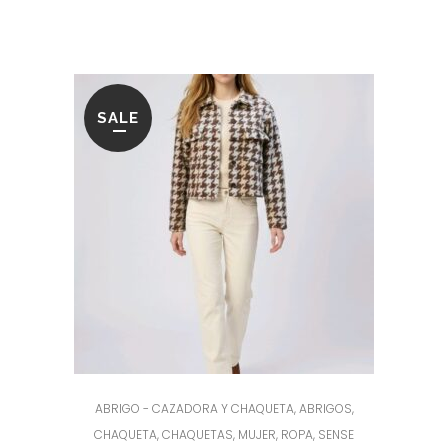
original
actual
era:
es:
124.95€.
49.95€.
SALE
ABRIGO - CAZADORA Y CHAQUETA
,
ABRIGOS
,
CHAQUETA
,
CHAQUETAS
,
MUJER
,
ROPA
,
SENSE