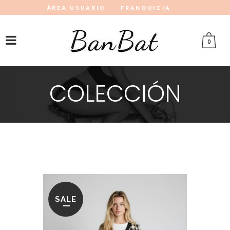
ÁREA USUARIO
FRANQUICIA
INSTAGRAM
FACEBOOK
PINTEREST
0
COLECCIÓN
SALE