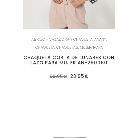
ABRIGO - CAZADORA Y CHAQUETA
,
ANANY
,
CHAQUETA
,
CHAQUETAS
,
MUJER
,
ROPA
CHAQUETA CORTA DE LUNARES CON
LAZO PARA MUJER AN-290060
El
El
23.95
€
59.95
€
precio
precio
original
actual
era:
es:
59.95€.
23.95€.