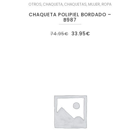
OTROS
,
CHAQUETA
,
CHAQUETAS
,
MUJER
,
ROPA
CHAQUETA POLIPIEL BORDADO –
B987
El
El
33.95
€
74.95
€
precio
precio
original
actual
era:
es:
74.95€.
33.95€.