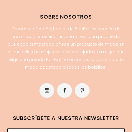
SOBRE NOSOTROS
Creada en España, hablar de BanBat es hacerlo de
una marca femenina, urbana y real. Una propuesta
que cada temporada ofrece un producto de moda en
el que miles de mujeres se ven reflejadas. La mujer que
elige una prenda BanBat no esconde su pasión por la
moda adaptada a todos los bolsillos .
SUBSCRÍBETE A NUESTRA NEWSLETTER