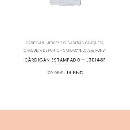
CARDIGAN - JERSEY Y SUDADERAS
,
CHAQUETA
,
CHAQUETA DE PUNTO - CARDIGAN
,
LOVE & MONEY
CÁRDIGAN ESTAMPADO – L30148F
El
El
19.95
€
70.95
€
precio
precio
original
actual
era:
es:
70.95€.
19.95€.