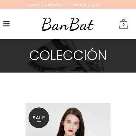
ÁREA USUARIO
FRANQUICIA
INSTAGRAM
FACEBOOK
PINTEREST
0
COLECCIÓN
SALE