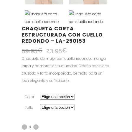
CHAQUETA CORTA
ESTRUCTURADA CON CUELLO
REDONDO – LA-290153
59.95
€
23.95
€
El
El
precio
precio
Chaqueta de mujer con cuello redondo, manga
original
actual
larga y hombros estructurados. Diseño con cierre
era:
es:
cruzado y forro incorporado, perfecta para un
59.95€.
23.95€.
look elegante y sofisticado.
Color
Talla