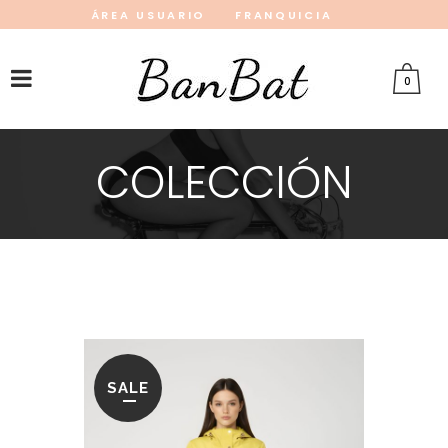
ÁREA USUARIO
FRANQUICIA
INSTAGRAM
FACEBOOK
PINTEREST
0
COLECCIÓN
SALE