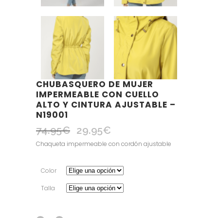
CHUBASQUERO DE MUJER
IMPERMEABLE CON CUELLO
ALTO Y CINTURA AJUSTABLE –
N19001
74.95
€
29.95
€
El
El
precio
precio
Chaqueta impermeable con cordón ajustable
original
actual
era:
es:
Color
74.95€.
29.95€.
Talla