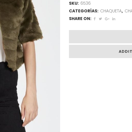
SKU:
6536
CATEGORÍAS:
CHAQUETA
,
CH
SHARE ON:
ADDI