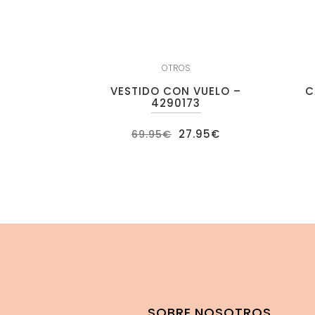
OTROS
VESTIDO CON VUELO –
C
4290173
El
El
27.95
€
69.95
€
precio
precio
original
actual
era:
es:
69.95€.
27.95€.
SOBRE NOSOTROS