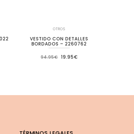
OTROS
022
VESTIDO CON DETALLES
BORDADOS – 2260762
ecio
El
El
19.95
€
94.95
€
tual
precio
precio
:
original
actual
.95€.
era:
es:
94.95€.
19.95€.
TÉRMINOS LEGALES