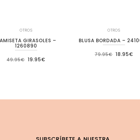
OTROS
OTROS
AMISETA GIRASOLES –
BLUSA BORDADA – 2410
1260890
El
El
18.95
€
79.95
€
precio
pr
El
El
19.95
€
49.95
€
original
ac
precio
precio
era:
es
original
actual
79.95€.
18
era:
es:
49.95€.
19.95€.
SUBSCRÍBETE A NUESTRA