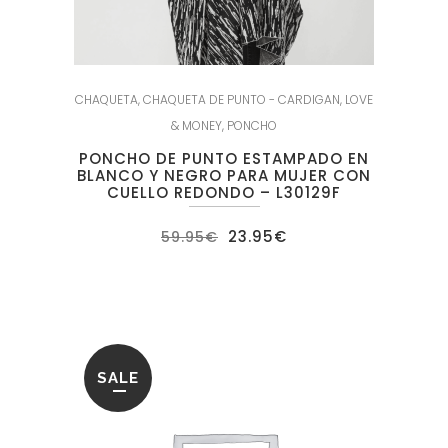
CHAQUETA
,
CHAQUETA DE PUNTO - CARDIGAN
,
LOVE
& MONEY
,
PONCHO
PONCHO DE PUNTO ESTAMPADO EN
BLANCO Y NEGRO PARA MUJER CON
CUELLO REDONDO – L30129F
El
El
23.95
€
59.95
€
precio
precio
original
actual
era:
es:
59.95€.
23.95€.
SALE