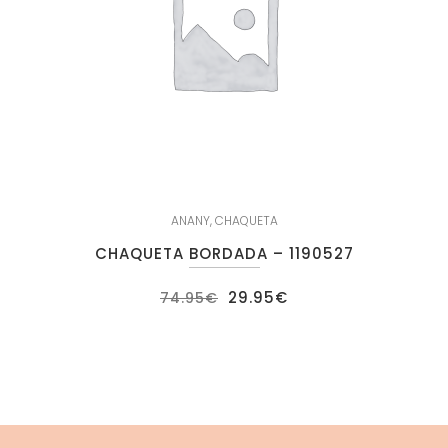
ANANY
,
CHAQUETA
CHAQUETA BORDADA – 1190527
El
El
29.95
€
74.95
€
precio
precio
original
actual
era:
es:
74.95€.
29.95€.