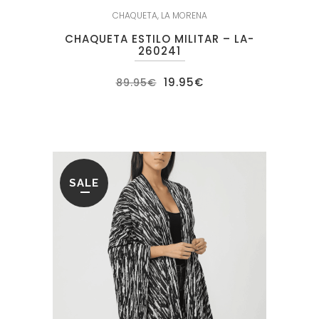
CHAQUETA
,
LA MORENA
CHAQUETA ESTILO MILITAR – LA-
260241
El
El
19.95
€
89.95
€
precio
precio
original
actual
era:
es:
89.95€.
19.95€.
SALE