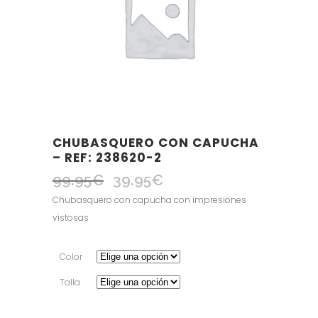
CHUBASQUERO CON CAPUCHA
– REF: 238620-2
99.95
€
39.95
€
El
El
precio
precio
Chubasquero con capucha con impresiones
original
actual
vistosas
era:
es:
99.95€.
39.95€.
Color
Talla