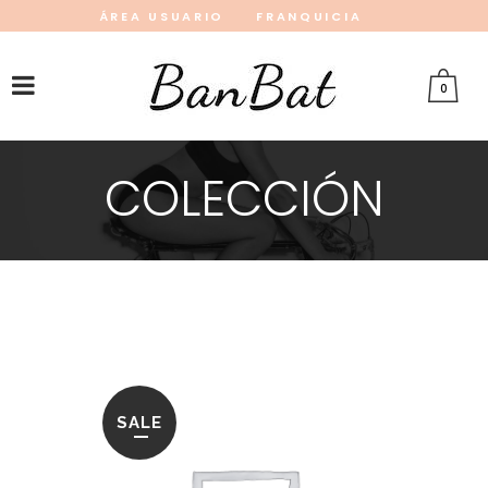
ÁREA USUARIO
FRANQUICIA
INSTAGRAM
FACEBOOK
PINTEREST
0
COLECCIÓN
SALE