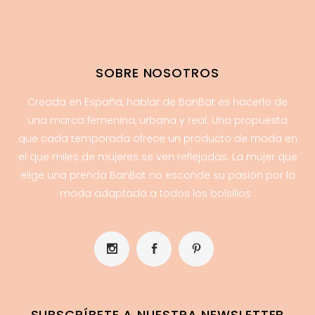
SOBRE NOSOTROS
Creada en España, hablar de BanBat es hacerlo de
una marca femenina, urbana y real. Una propuesta
que cada temporada ofrece un producto de moda en
el que miles de mujeres se ven reflejadas. La mujer que
elige una prenda BanBat no esconde su pasión por la
moda adaptada a todos los bolsillos .
SUBSCRÍBETE A NUESTRA NEWSLETTER