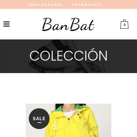
ÁREA USUARIO
FRANQUICIA
INSTAGRAM
FACEBOOK
PINTEREST
0
COLECCIÓN
SALE