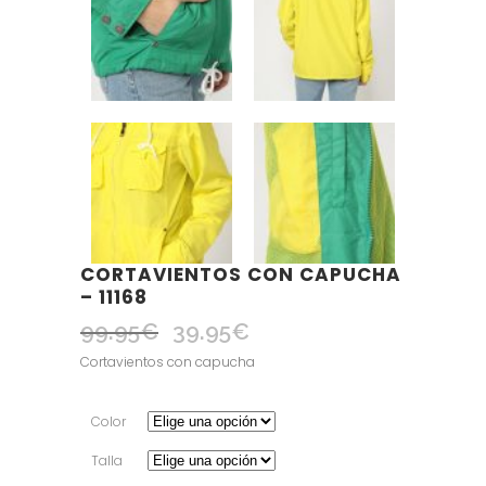
CORTAVIENTOS CON CAPUCHA
– 11168
99.95
€
39.95
€
El
El
precio
precio
Cortavientos con capucha
original
actual
era:
es:
Color
99.95€.
39.95€.
Talla