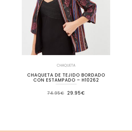
CHAQUETA
CHAQUETA DE TEJIDO BORDADO
CON ESTAMPADO – H10262
El
El
29.95
€
74.95
€
precio
precio
original
actual
era:
es:
74.95€.
29.95€.