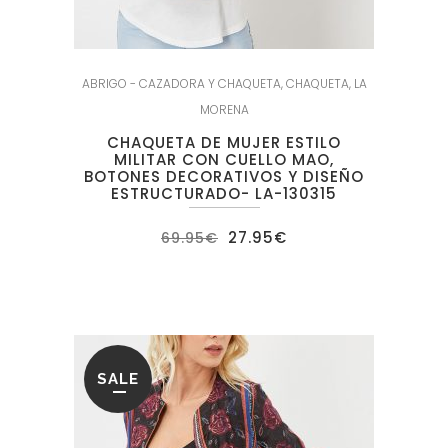
ABRIGO - CAZADORA Y CHAQUETA
,
CHAQUETA
,
LA
MORENA
CHAQUETA DE MUJER ESTILO
MILITAR CON CUELLO MAO,
BOTONES DECORATIVOS Y DISEÑO
ESTRUCTURADO- LA-130315
El
El
27.95
€
69.95
€
precio
precio
original
actual
era:
es:
69.95€.
27.95€.
SALE