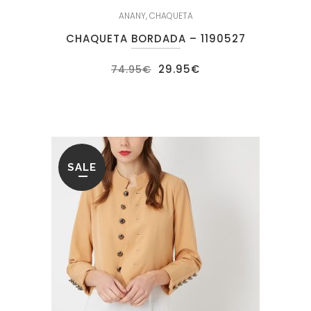
ANANY
,
CHAQUETA
CHAQUETA BORDADA – 1190527
El
El
29.95
€
74.95
€
precio
precio
original
actual
era:
es:
74.95€.
29.95€.
SALE