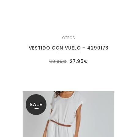
OTROS
VESTIDO CON VUELO – 4290173
El
El
27.95
€
69.95
€
precio
precio
original
actual
era:
es:
69.95€.
27.95€.
SALE