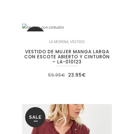
original
actual
era:
es:
49.95€.
19.95€.
SALE
LA MORENA
,
VESTIDO
VESTIDO DE MUJER MANGA LARGA
CON ESCOTE ABIERTO Y CINTURÓN
– LA-010123
El
El
23.95
€
59.95
€
precio
precio
original
actual
era:
es:
59.95€.
23.95€.
SALE