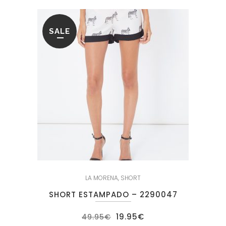
SALE
LA MORENA
,
SHORT
SHORT ESTAMPADO – 2290047
El
El
19.95
€
49.95
€
precio
precio