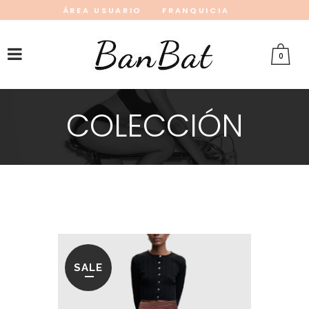
ÁREA USUARIO
FRANQUICIA
INSTAGRAM
FACEBOOK
PINTEREST
0
COLECCIÓN
SALE