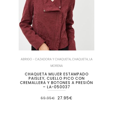
ABRIGO - CAZADORA Y CHAQUETA
,
CHAQUETA
,
LA
MORENA
CHAQUETA MUJER ESTAMPADO
PAISLEY, CUELLO PICO CON
CREMALLERA Y BOTONES A PRESIÓN
– LA-050037
El
El
27.95
€
69.95
€
precio
precio
original
actual
era:
es:
69.95€.
27.95€.