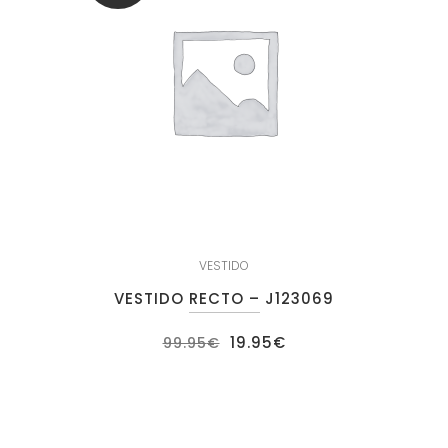
VESTIDO
VESTIDO RECTO – J123069
El
El
19.95
€
99.95
€
precio
precio
original
actual
era:
es:
99.95€.
19.95€.