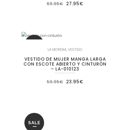
El
El
27.95
€
69.95
€
precio
precio
original
actual
era:
es:
69.95€.
27.95€.
SALE
LA MORENA
,
VESTIDO
VESTIDO DE MUJER MANGA LARGA
CON ESCOTE ABIERTO Y CINTURÓN
– LA-010123
El
El
23.95
€
59.95
€
precio
precio
original
actual
era:
es:
59.95€.
23.95€.
SALE