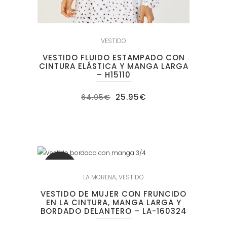
VESTIDO
VESTIDO FLUIDO ESTAMPADO CON
CINTURA ELÁSTICA Y MANGA LARGA
– H15110
El
El
25.95
€
64.95
€
precio
precio
original
actual
era:
es:
64.95€.
25.95€.
SALE
LA MORENA
,
VESTIDO
VESTIDO DE MUJER CON FRUNCIDO
EN LA CINTURA, MANGA LARGA Y
BORDADO DELANTERO – LA-160324