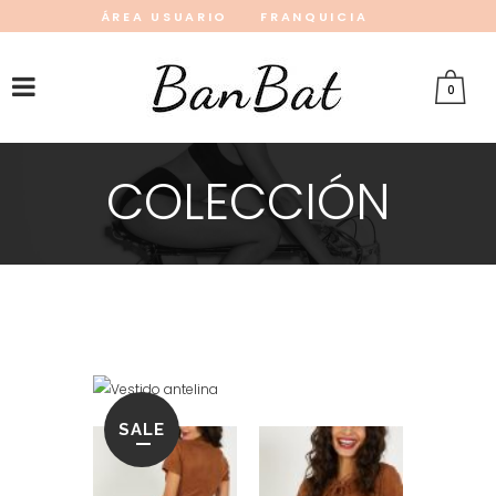
ÁREA USUARIO
FRANQUICIA
INSTAGRAM
FACEBOOK
PINTEREST
0
COLECCIÓN
SALE