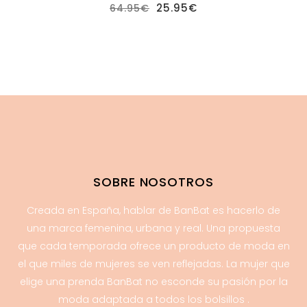
El
El
25.95
€
64.95
€
precio
precio
original
actual
era:
es:
64.95€.
25.95€.
SOBRE NOSOTROS
Creada en España, hablar de BanBat es hacerlo de
una marca femenina, urbana y real. Una propuesta
que cada temporada ofrece un producto de moda en
el que miles de mujeres se ven reflejadas. La mujer que
elige una prenda BanBat no esconde su pasión por la
moda adaptada a todos los bolsillos .