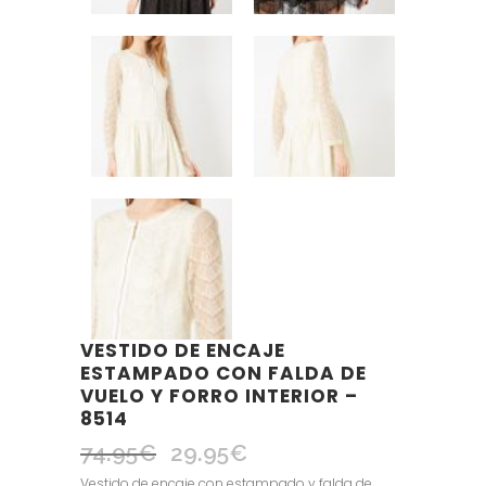
VESTIDO DE ENCAJE
ESTAMPADO CON FALDA DE
VUELO Y FORRO INTERIOR –
8514
74.95
€
29.95
€
El
El
precio
precio
Vestido de encaje con estampado y falda de