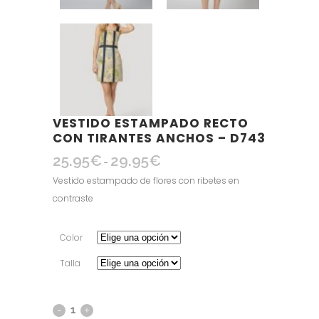
VESTIDO ESTAMPADO RECTO
CON TIRANTES ANCHOS – D743
25.95
€
29.95
€
Rango
-
de
Vestido estampado de flores con ribetes en
precios:
contraste
desde
25.95€
Color
hasta
Talla
29.95€