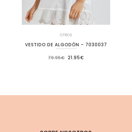
OTROS
VESTIDO DE ALGODÓN – 7030037
El
El
21.95
€
79.95
€
precio
precio
original
actual
era:
es:
79.95€.
21.95€.