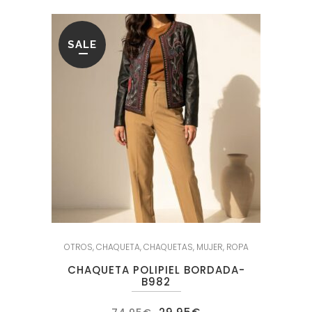
SALE
OTROS
,
CHAQUETA
,
CHAQUETAS
,
MUJER
,
ROPA
CHAQUETA POLIPIEL BORDADA-
B982
El
El