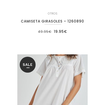
OTROS
CAMISETA GIRASOLES – 1260890
El
El
19.95
€
49.95
€
precio
precio
original
actual
era:
es:
49.95€.
19.95€.
SALE