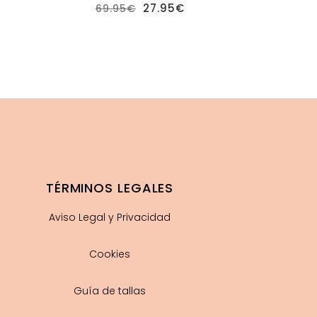
ecio
El
El
27.95
€
69.95
€
tual
precio
precio
:
original
actual
.95€.
era:
es:
69.95€.
27.95€.
TÉRMINOS LEGALES
Aviso Legal y Privacidad
Cookies
Guía de tallas