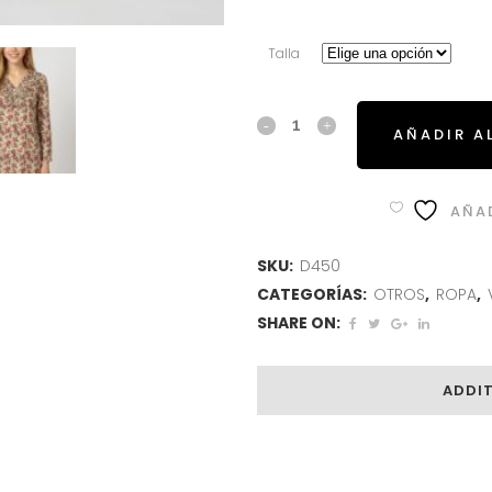
Talla
AÑADIR A
AÑAD
SKU:
D450
CATEGORÍAS:
OTROS
,
ROPA
,
SHARE ON:
ADDI