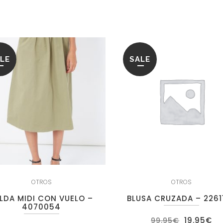
LE
SALE
OTROS
OTROS
LDA MIDI CON VUELO –
BLUSA CRUZADA – 2261
4070054
El
El
19.95
€
99.95
€