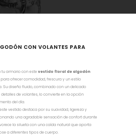
ALGODÓN CON VOLANTES PARA
a tu armario con este
vestido floral de algodón
para ofrecer comodidad, frescura y un estilo
 Su diseño fluido, combinado con un delicado
detalles de volantes, lo convierte en la opción
mento del día.
 este vestido destaca por su suavidad, ligereza y
cionando una agradable sensación de confort durante
vorece la silueta con una caída natural que aporta
e a diferentes tipos de cuerpo.