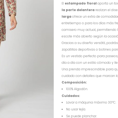
El
estampado floral
aporta un to
la parte delantera
realzan el dis
larga
ofrece un extra de comodidad
entretiempo o para los días más fre
camisero muy actual, permitiendo l
escote más abierto según la ocasió
Gracias a su diseño versátil, podrá
zapatillas deportivas o botines pa
Es un vestido perfecto para paseos, 
día a día con un estilo cómodo y ll
Una prenda imprescindible para qu
cuidado con detalles que marcan la 
Composición:
100% Algodón.
Cuidados:
Lavar a máquina máximo 30ºC.
No usar lejía.
Se puede planchar.