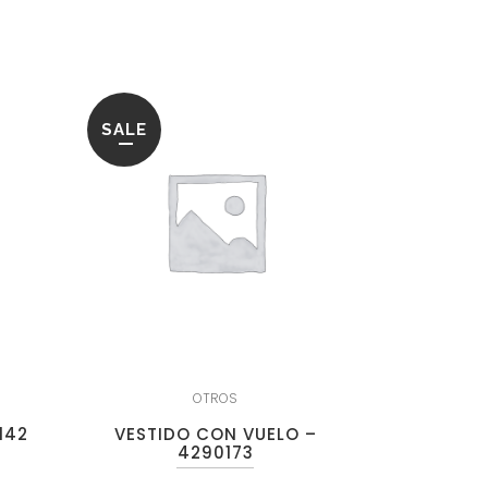
SALE
OTROS
142
VESTIDO CON VUELO –
4290173