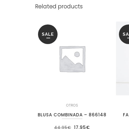
Related products
SALE
SA
OTROS
BLUSA COMBINADA – 866148
FA
El
El
17.95
€
44.95
€