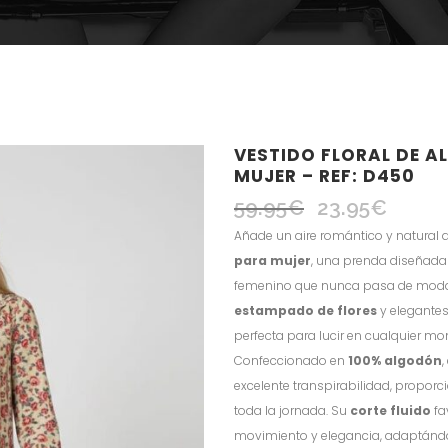
VESTIDO FLORAL DE 
MUJER – REF: D450
59.95
€
23.95
€
El
El
precio
precio
Añade un aire romántico y natural 
original
actual
para mujer
, una prenda diseñada 
era:
es:
femenino que nunca pasa de moda.
59.95€.
23.95€.
estampado de flores
y elegantes 
perfecta para lucir en cualquier mo
Confeccionado en
100% algodón
,
excelente transpirabilidad, propor
toda la jornada. Su
corte fluido
fa
movimiento y elegancia, adaptándos