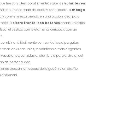
que fresco y atemporal, mientras que los
volantes en
eño con un acabado delicado y sofisticado. La
manga
 y convierte esta prenda en una opción ideal para
scos. El
cierre frontal con botones
añade un estilo
levar el vestido completamente cerrado o con un
n.
s combinarlo fácilmente con sandalias, alpargatas,
ra crear looks casuales, románticos o más elegantes.
vacaciones, comidas al aire libre o para disfrutar del
eno de personalidad.
ienes buscan la frescura del algodón y un diseño
diferencia.