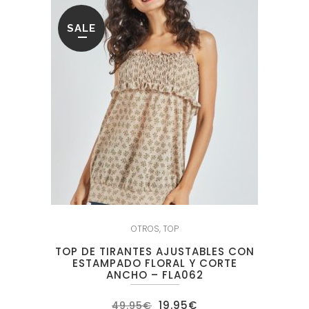
SALE
OTROS
,
TOP
TOP DE TIRANTES AJUSTABLES CON
ESTAMPADO FLORAL Y CORTE
ANCHO – FLA062
El
El
19.95
€
49.95
€