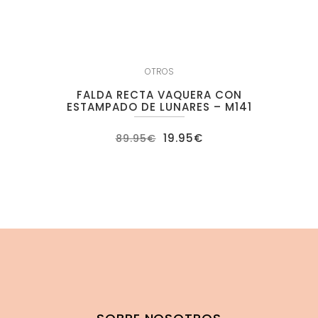
OTROS
FALDA RECTA VAQUERA CON
ESTAMPADO DE LUNARES – M141
El
El
19.95
€
89.95
€
precio
precio
original
actual
era:
es:
89.95€.
19.95€.