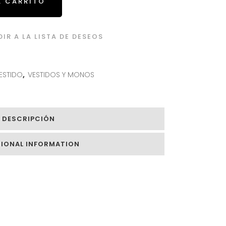
L CARRITO
IR A LA LISTA DE DESEOS
ESTIDO
,
VESTIDOS Y MONOS
DESCRIPCIÓN
TIONAL INFORMATION