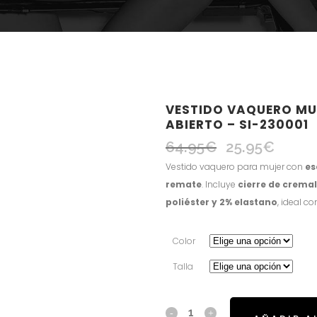
VESTIDO VAQUERO MU
ABIERTO – SI-230001
64.95
€
25.95
€
El
El
precio
precio
Vestido vaquero para mujer con
es
original
actual
remate
. Incluye
cierre de cremal
era:
es:
poliéster y 2% elastano
, ideal 
64.95€.
25.95€.
Color
Talla