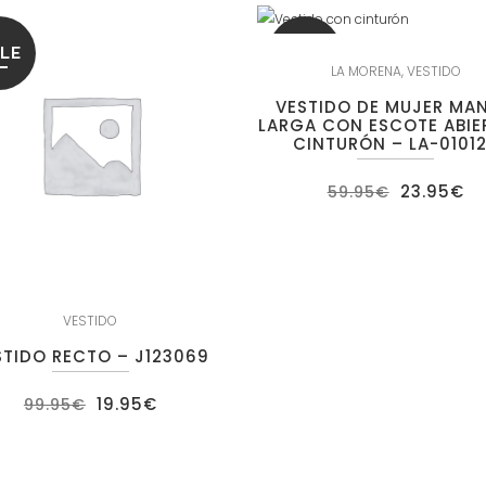
LE
SALE
LA MORENA
,
VESTIDO
VESTIDO DE MUJER MA
LARGA CON ESCOTE ABIE
CINTURÓN – LA-0101
El
El
23.95
€
59.95
€
precio
pr
original
ac
era:
es
59.95€.
23
VESTIDO
STIDO RECTO – J123069
El
El
19.95
€
99.95
€
precio
precio
original
actual
era:
es:
99.95€.
19.95€.