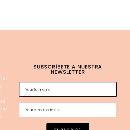
SUBSCRÍBETE A NUESTRA
NEWSLETTER
erlo
a
n
res
enda
a