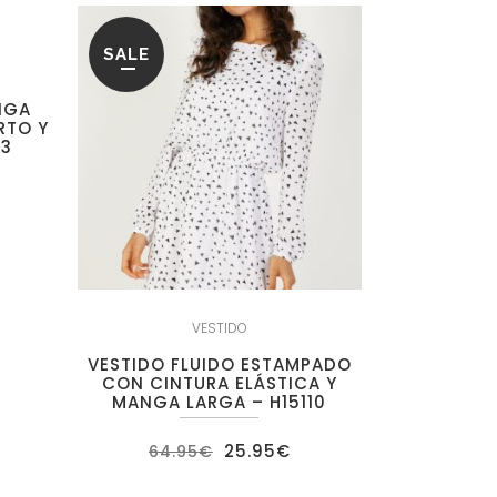
SALE
NGA
RTO Y
23
ecio
tual
:
.95€.
VESTIDO
VESTIDO FLUIDO ESTAMPADO
CON CINTURA ELÁSTICA Y
MANGA LARGA – H15110
El
El
25.95
€
64.95
€
precio
precio
original
actual