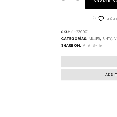
AÑADIR A
AÑAD
SKU:
SI-230001
CATEGORÍAS:
MUJER
,
SINTY
,
V
SHARE ON:
ADDI