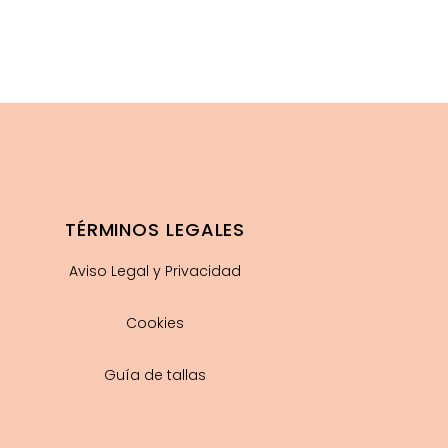
era:
es:
64.95€.
25.95€.
TÉRMINOS LEGALES
Aviso Legal y Privacidad
Cookies
Guía de tallas