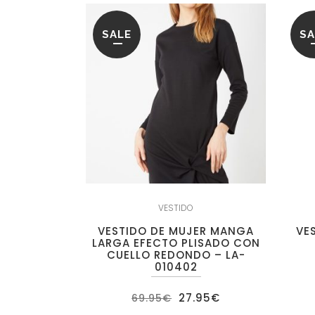
SALE
SA
VESTIDO
VESTIDO DE MUJER MANGA
VE
LARGA EFECTO PLISADO CON
CUELLO REDONDO – LA-
010402
El
El
27.95
€
69.95
€
precio
precio