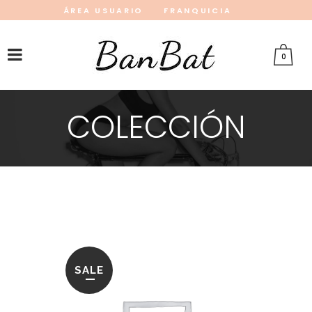
ÁREA USUARIO
FRANQUICIA
INSTAGRAM
FACEBOOK
PINTEREST
0
COLECCIÓN
SALE