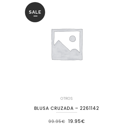
SALE
OTROS
BLUSA CRUZADA – 2261142
El
El
19.95
€
99.95
€
precio
precio
original
actual