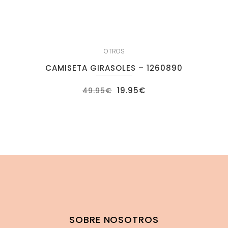
OTROS
CAMISETA GIRASOLES – 1260890
El
El
19.95
€
49.95
€
precio
precio
original
actual
era:
es:
49.95€.
19.95€.
SOBRE NOSOTROS