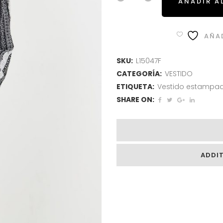
AÑADIR A
AÑAD
SKU:
L15047F
CATEGORÍA:
VESTIDO
ETIQUETA:
Vestido estampad
SHARE ON:
ADDI