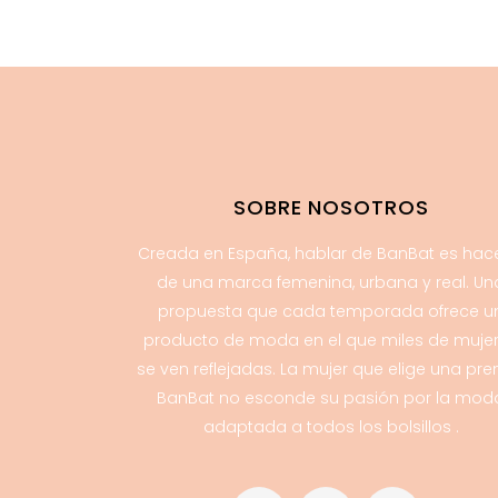
SOBRE NOSOTROS
Creada en España, hablar de BanBat es hac
de una marca femenina, urbana y real. Un
propuesta que cada temporada ofrece u
producto de moda en el que miles de muje
se ven reflejadas. La mujer que elige una pr
BanBat no esconde su pasión por la mod
adaptada a todos los bolsillos .