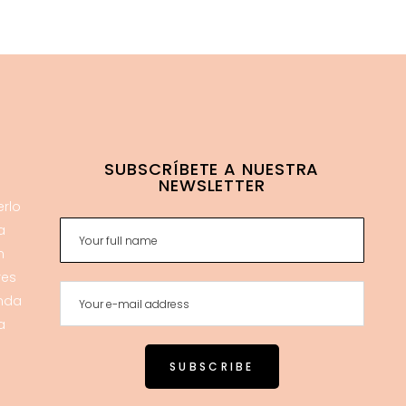
SUBSCRÍBETE A NUESTRA
NEWSLETTER
erlo
a
n
res
enda
a