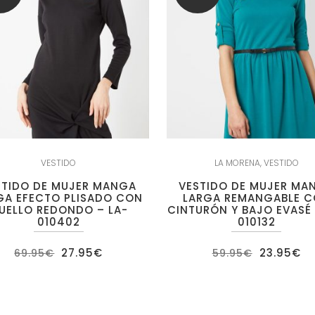
VESTIDO
LA MORENA
,
VESTIDO
STIDO DE MUJER MANGA
VESTIDO DE MUJER MA
GA EFECTO PLISADO CON
LARGA REMANGABLE 
UELLO REDONDO – LA-
CINTURÓN Y BAJO EVASÉ 
010402
010132
El
El
El
El
27.95
€
23.95
€
69.95
€
59.95
€
precio
precio
precio
pr
original
actual
original
ac
era:
es:
era:
es
69.95€.
27.95€.
59.95€.
23