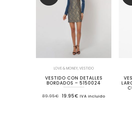
LOVE & MONEY
,
VESTIDO
VESTIDO CON DETALLES
VE
BORDADOS – 5150024
LAR
C
El
El
19.95
€
89.95
€
IVA incluido
precio
precio
original
actual
era:
es:
89.95€.
19.95€.