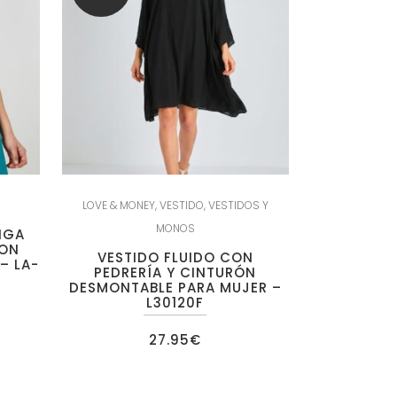
LOVE & MONEY
,
VESTIDO
,
VESTIDOS Y
MONOS
NGA
CON
VESTIDO FLUIDO CON
– LA-
PEDRERÍA Y CINTURÓN
DESMONTABLE PARA MUJER –
L30120F
ecio
27.95
€
tual
:
.95€.