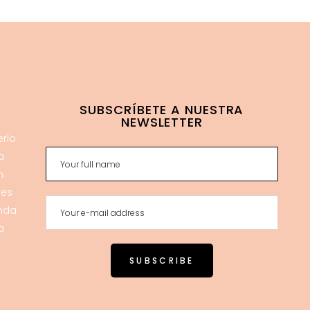
SUBSCRÍBETE A NUESTRA
NEWSLETTER
erlo
a
n
res
enda
a