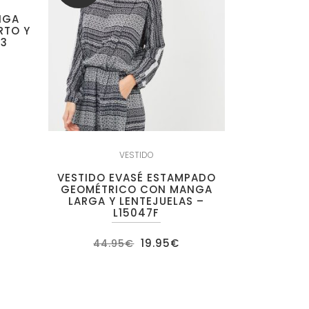
NGA
RTO Y
23
ecio
tual
:
.95€.
VESTIDO
VESTIDO EVASÉ ESTAMPADO
GEOMÉTRICO CON MANGA
LARGA Y LENTEJUELAS –
L15047F
El
El
19.95
€
44.95
€
precio
precio
original
actual
era:
es:
44.95€.
19.95€.