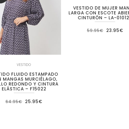
VESTIDO DE MUJER MA
LARGA CON ESCOTE ABIE
CINTURÓN – LA-0101
El
El
23.95
€
59.95
€
precio
pr
original
ac
era:
es
59.95€.
23
VESTIDO
TIDO FLUIDO ESTAMPADO
 MANGAS MURCIÉLAGO,
LLO REDONDO Y CINTURA
ELÁSTICA – F15022
El
El
25.95
€
64.95
€
precio
precio
original
actual
era:
es:
64.95€.
25.95€.