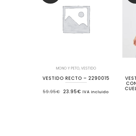
MONO Y PETO
,
VESTIDO
VESTIDO RECTO – 2290015
VES
CON
CUE
El
El
23.95
€
59.95
€
IVA incluido
precio
precio
original
actual
era:
es:
59.95€.
23.95€.