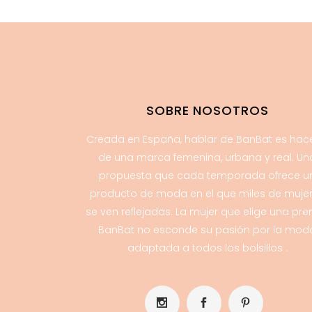
SOBRE NOSOTROS
Creada en España, hablar de BanBat es hac
de una marca femenina, urbana y real. Un
propuesta que cada temporada ofrece u
producto de moda en el que miles de muje
se ven reflejadas. La mujer que elige una pr
BanBat no esconde su pasión por la mod
adaptada a todos los bolsillos .