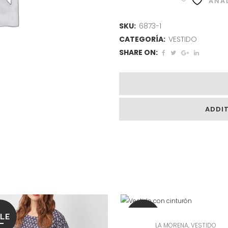
AÑAD
SKU:
6873-1
CATEGORÍA:
VESTIDO
SHARE ON:
ADDI
LE
SALE
LA MORENA
,
VESTIDO