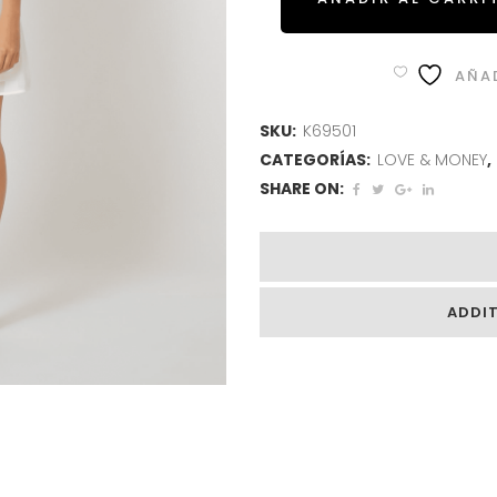
AÑAD
SKU:
K69501
CATEGORÍAS:
LOVE & MONEY
,
SHARE ON:
ADDI