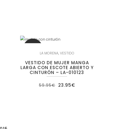
SALE
LA MORENA
,
VESTIDO
VESTIDO DE MUJER MANGA
LARGA CON ESCOTE ABIERTO Y
CINTURÓN – LA-010123
El
El
23.95
€
59.95
€
precio
precio
original
actual
era:
es:
59.95€.
23.95€.
015