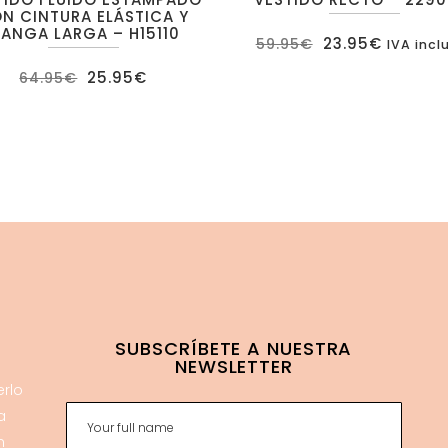
N CINTURA ELÁSTICA Y
ANGA LARGA – H15110
El
El
23.95
€
59.95
€
IVA incl
precio
precio
original
actual
El
El
25.95
€
64.95
€
era:
es:
precio
precio
59.95€.
23.95€.
original
actual
era:
es:
64.95€.
25.95€.
SUBSCRÍBETE A NUESTRA
NEWSLETTER
erlo
a
n