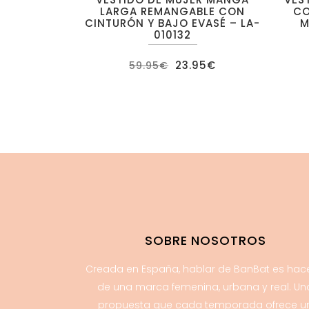
LARGA REMANGABLE CON
CO
CINTURÓN Y BAJO EVASÉ – LA-
M
010132
El
El
23.95
€
59.95
€
precio
precio
original
actual
era:
es:
59.95€.
23.95€.
SOBRE NOSOTROS
Creada en España, hablar de BanBat es hac
de una marca femenina, urbana y real. Un
propuesta que cada temporada ofrece u