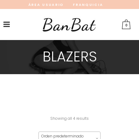
ÁREA USUARIO
FRANQUICIA
INSTAGRAM
FACEBOOK
PINTEREST
0
BLAZERS
Showing all 4 results
Orden predeterminado