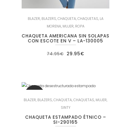
BLAZER
,
BLAZERS
,
CHAQUETA
,
CHAQUETAS
,
LA
MORENA
,
MUJER
,
ROPA
CHAQUETA AMERICANA SIN SOLAPAS
CON ESCOTE EN V – LA-130005
El
El
29.95
€
74.95
€
precio
precio
original
actual
era:
es:
74.95€.
29.95€.
SALE
BLAZER
,
BLAZERS
,
CHAQUETA
,
CHAQUETAS
,
MUJER
,
SINTY
CHAQUETA ESTAMPADO ÉTNICO –
SI-290165