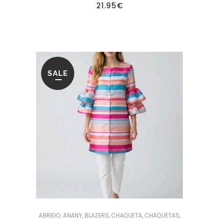
21.95
€
SALE
ABRIGO
,
ANANY
,
BLAZERS
,
CHAQUETA
,
CHAQUETAS
,