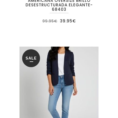
AMERICANA OVERSIZE BRILLO
DESESTRUCTURADA ELEGANTE-
68403
El
El
39.95
€
99.95
€
precio
precio
original
actual
era:
es:
99.95€.
39.95€.
SALE