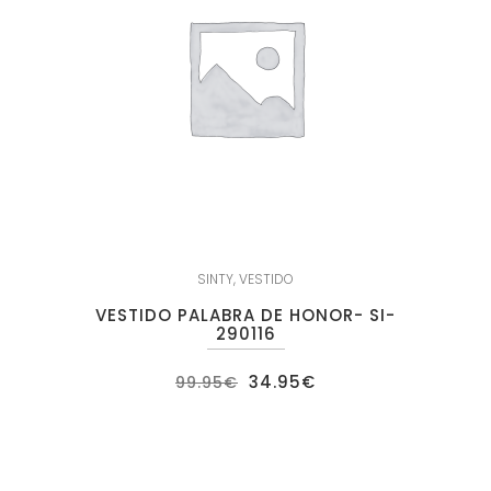
SINTY
,
VESTIDO
VESTIDO PALABRA DE HONOR- SI-
290116
El
El
34.95
€
99.95
€
precio
precio
original
actual
era:
es:
99.95€.
34.95€.