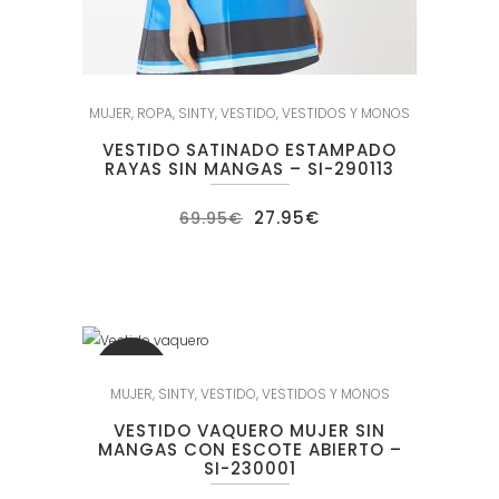
MUJER
,
ROPA
,
SINTY
,
VESTIDO
,
VESTIDOS Y MONOS
VESTIDO SATINADO ESTAMPADO
RAYAS SIN MANGAS – SI-290113
El
El
27.95
€
69.95
€
precio
precio
original
actual
era:
es:
69.95€.
27.95€.
SALE
MUJER
,
SINTY
,
VESTIDO
,
VESTIDOS Y MONOS
VESTIDO VAQUERO MUJER SIN
MANGAS CON ESCOTE ABIERTO –
SI-230001