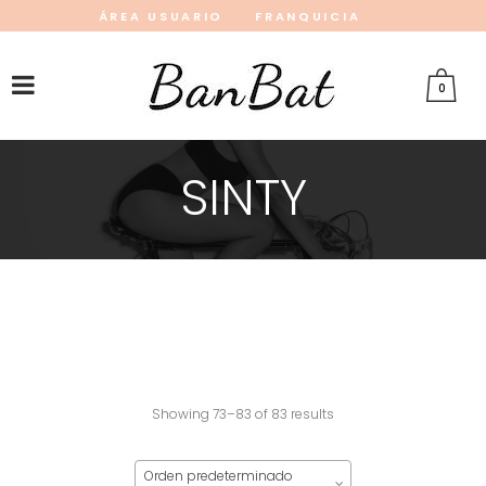
ÁREA USUARIO
FRANQUICIA
INSTAGRAM
FACEBOOK
PINTEREST
0
SINTY
Showing 73–83 of 83 results
Orden predeterminado