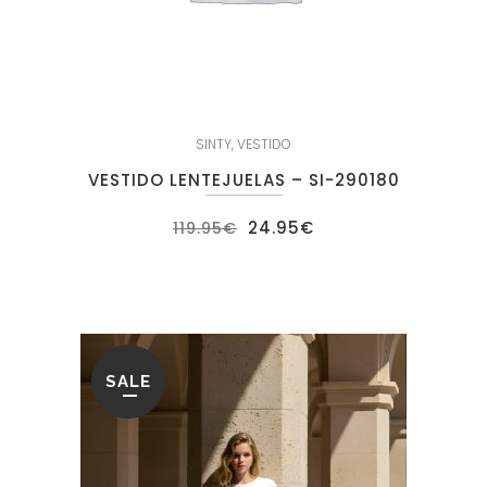
SINTY
,
VESTIDO
VESTIDO LENTEJUELAS – SI-290180
El
El
24.95
€
119.95
€
precio
precio
original
actual
era:
es:
119.95€.
24.95€.
SALE