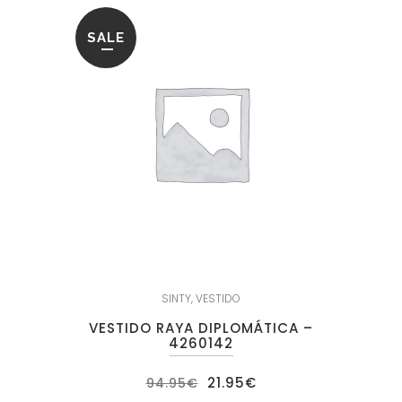
SALE
SINTY
,
VESTIDO
VESTIDO RAYA DIPLOMÁTICA –
4260142
El
El
21.95
€
94.95
€
precio
precio