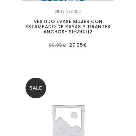
SINTY
,
VESTIDO
VESTIDO EVASÉ MUJER CON
ESTAMPADO DE RAYAS Y TIRANTES
ANCHOS- SI-290112
El
El
27.95
€
69.95
€
precio
precio
original
actual
era:
es:
69.95€.
27.95€.
SALE