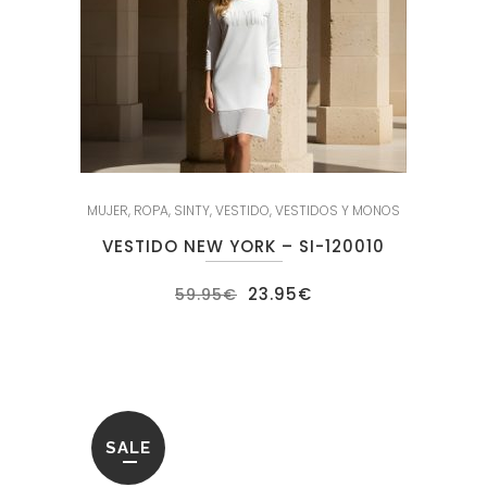
MUJER
,
ROPA
,
SINTY
,
VESTIDO
,
VESTIDOS Y MONOS
VESTIDO NEW YORK – SI-120010
El
El
23.95
€
59.95
€
precio
precio
original
actual
era:
es:
59.95€.
23.95€.
SALE