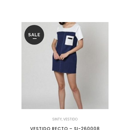
original
actual
era:
es:
94.95€.
21.95€.
SALE
SINTY
,
VESTIDO
VESTIDO RECTO – SI-260008