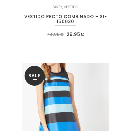
SINTY
,
VESTIDO
VESTIDO RECTO COMBINADO – SI-
150030
El
El
29.95
€
74.95
€
precio
precio
original
actual
era:
es:
74.95€.
29.95€.
SALE