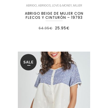
ABRIGO
,
ABRIGOS
,
LOVE & MONEY
,
MUJER
ABRIGO BEIGE DE MUJER CON
FLECOS Y CINTURÓN – 19793
El
El
25.95
€
64.95
€
precio
precio
original
actual
era:
es:
64.95€.
25.95€.
SALE