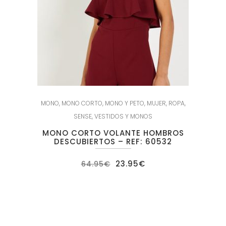
MONO
,
MONO CORTO
,
MONO Y PETO
,
MUJER
,
ROPA
,
SENSE
,
VESTIDOS Y MONOS
MONO CORTO VOLANTE HOMBROS
DESCUBIERTOS – REF: 60532
El
El
23.95
€
64.95
€
precio
precio
original
actual
era:
es:
64.95€.
23.95€.