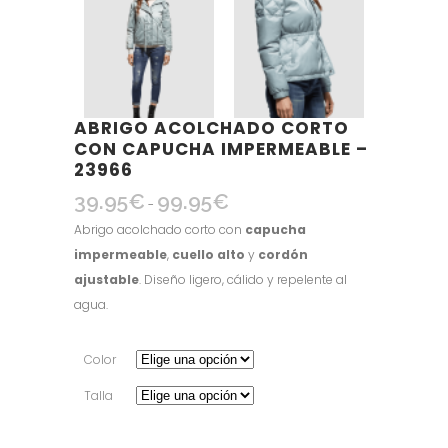
ABRIGO ACOLCHADO CORTO
CON CAPUCHA IMPERMEABLE –
23966
39.95
€
99.95
€
Rango
-
de
Abrigo acolchado corto con
capucha
precios:
impermeable
,
cuello alto
y
cordón
desde
ajustable
. Diseño ligero, cálido y repelente al
39.95€
agua.
hasta
99.95€
Color
Talla