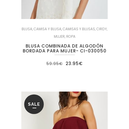
BLUSA
,
CAMISA Y BLUSA
,
CAMISAS Y BLUSAS
,
CIRDY
,
MUJER
,
ROPA
BLUSA COMBINADA DE ALGODÓN
BORDADA PARA MUJER- CI-030050
El
El
23.95
€
59.95
€
precio
precio
original
actual
era:
es:
59.95€.
23.95€.
SALE