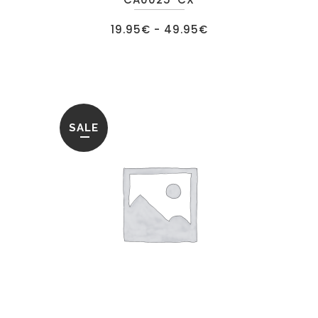
Rango
19.95
€
-
49.95
€
de
precios:
desde
19.95€
hasta
49.95€
SALE