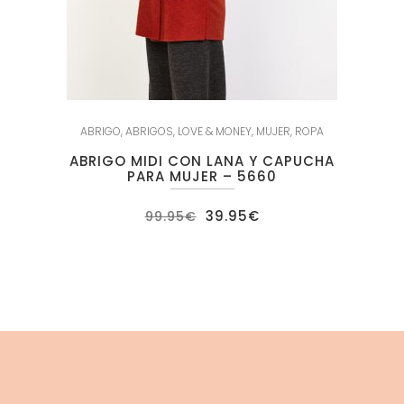
ABRIGO
,
ABRIGOS
,
LOVE & MONEY
,
MUJER
,
ROPA
ABRIGO MIDI CON LANA Y CAPUCHA
PARA MUJER – 5660
El
El
39.95
€
99.95
€
precio
precio
original
actual
era:
es:
99.95€.
39.95€.