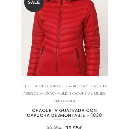
SALE
OTROS
,
ABRIGO
,
ABRIGO - CAZADORA Y CHAQUETA
,
ABRIGOS
,
ANORAK - PLUMON
,
CHAQUETAS
,
MUJER
,
PARKA
,
ROPA
CHAQUETA GUATEADA CON
CAPUCHA DESMONTABLE – 1838
El
El
39.95
€
99.95
€