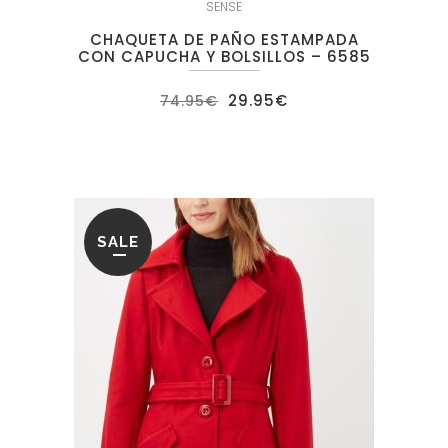
SENSE
CHAQUETA DE PAÑO ESTAMPADA
CON CAPUCHA Y BOLSILLOS – 6585
El
El
29.95
€
74.95
€
precio
precio
original
actual
era:
es:
74.95€.
29.95€.
SALE