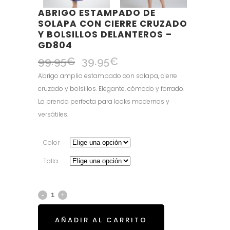
ABRIGO ESTAMPADO DE
SOLAPA CON CIERRE CRUZADO
Y BOLSILLOS DELANTEROS –
GD804
99.95
€
39.95
€
El
El
precio
precio
Abrigo amplio estampado con solapa, cierre
original
actual
cruzado y bolsillos. Elegante, cómodo y forrado.
era:
es:
La prenda perfecta para looks modernos y
99.95€.
39.95€.
versátiles.
Color
Talla
AÑADIR AL CARRITO