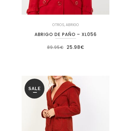
OTROS
,
ABRIGO
ABRIGO DE PAÑO – XL056
El
El
25.98
€
89.95
€
precio
precio
original
actual
era:
es:
89.95€.
25.98€.
SALE