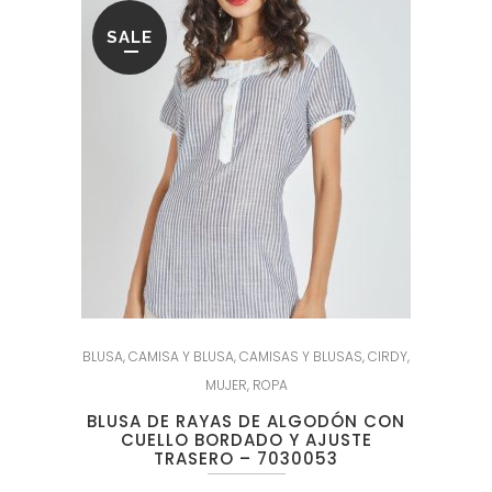
SALE
BLUSA
,
CAMISA Y BLUSA
,
CAMISAS Y BLUSAS
,
CIRDY
,
MUJER
,
ROPA
BLUSA DE RAYAS DE ALGODÓN CON
CUELLO BORDADO Y AJUSTE
TRASERO – 7030053