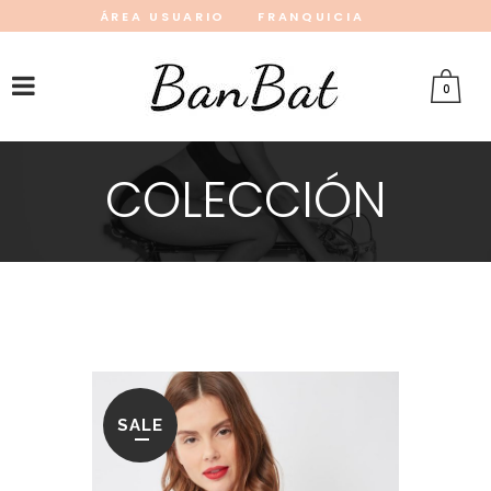
ÁREA USUARIO
FRANQUICIA
INSTAGRAM
FACEBOOK
PINTEREST
0
COLECCIÓN
SALE