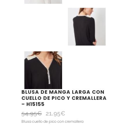
BLUSA DE MANGA LARGA CON
CUELLO DE PICO Y CREMALLERA
– H15155
54.95
€
21.95
€
El
El
precio
precio
Blusa cuello de pico con cremallera
original
actual