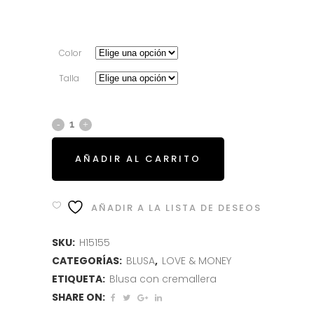
era:
es:
54.95€.
21.95€.
Color
Talla
AÑADIR AL CARRITO
AÑADIR A LA LISTA DE DESEOS
SKU:
H15155
CATEGORÍAS:
BLUSA
,
LOVE & MONEY
ETIQUETA:
Blusa con cremallera
SHARE ON: