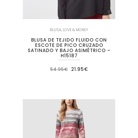
BLUSA
,
LOVE & MONEY
BLUSA DE TEJIDO FLUIDO CON
ESCOTE DE PICO CRUZADO
SATINADO Y BAJO ASIMÉTRICO –
H15187
El
El
21.95
€
54.95
€
precio
precio
original
actual
era:
es:
54.95€.
21.95€.