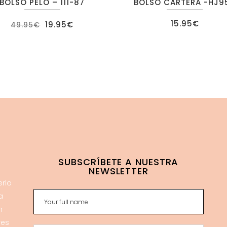
BOLSO PELO – 111-87
BOLSO CARTERA -HJ9
El
El
15.95
€
19.95
€
49.95
€
precio
precio
original
actual
era:
es:
49.95€.
19.95€.
SUBSCRÍBETE A NUESTRA
NEWSLETTER
erlo
a
n
res