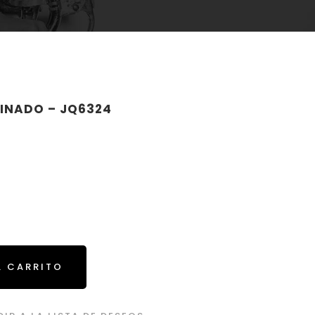
BINADO – JQ6324
L CARRITO