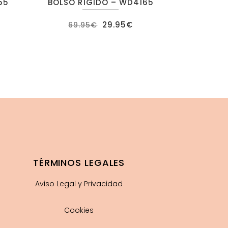
55
BOLSO RÍGIDO – WD4165
El
El
29.95
€
69.95
€
precio
precio
original
actual
era:
es:
69.95€.
29.95€.
TÉRMINOS LEGALES
Aviso Legal y Privacidad
Cookies