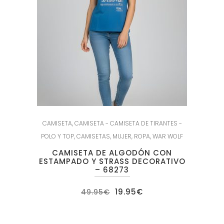
CAMISETA
,
CAMISETA - CAMISETA DE TIRANTES -
POLO Y TOP
,
CAMISETAS
,
MUJER
,
ROPA
,
WAR WOLF
CAMISETA DE ALGODÓN CON
ESTAMPADO Y STRASS DECORATIVO
– 68273
El
El
19.95
€
49.95
€
precio
precio
original
actual
era:
es:
49.95€.
19.95€.