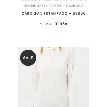
HOMBRE
,
JERSEIS Y CARDIGANS
,
WAR WOLF
CÁRDIGAN ESTAMPADO – 68066
El
El
31.95
€
79.95
€
precio
precio
original
actual
era:
es:
79.95€.
31.95€.
SALE