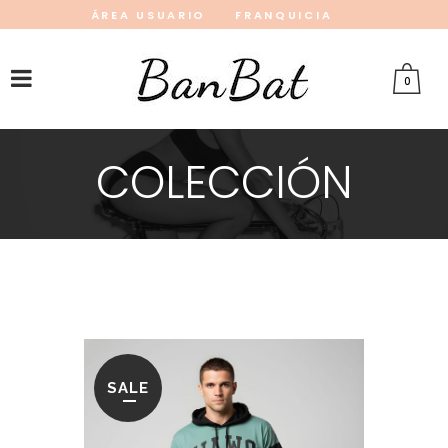
ÁREA USUARIO
FRANQUICIA
INSTAGRAM
FACEBOOK
PINTEREST
0
COLECCIÓN
SALE