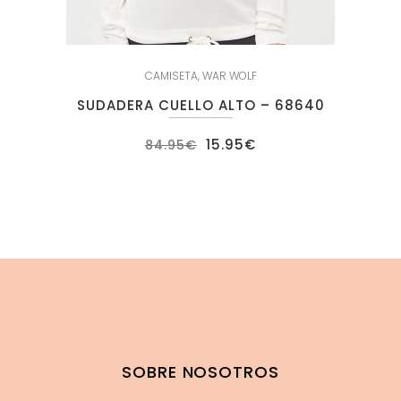
CAMISETA
,
WAR WOLF
SUDADERA CUELLO ALTO – 68640
El
El
15.95
€
84.95
€
precio
precio
original
actual
era:
es:
84.95€.
15.95€.
SOBRE NOSOTROS