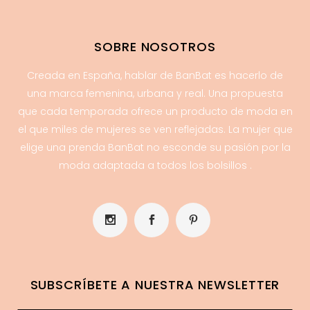
SOBRE NOSOTROS
Creada en España, hablar de BanBat es hacerlo de
una marca femenina, urbana y real. Una propuesta
que cada temporada ofrece un producto de moda en
el que miles de mujeres se ven reflejadas. La mujer que
elige una prenda BanBat no esconde su pasión por la
moda adaptada a todos los bolsillos .
SUBSCRÍBETE A NUESTRA NEWSLETTER