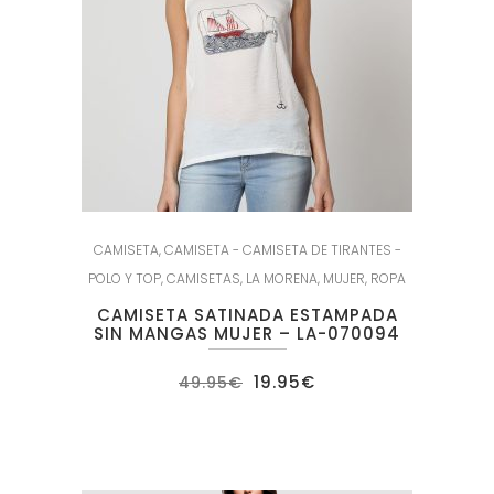
CAMISETA
,
CAMISETA - CAMISETA DE TIRANTES -
POLO Y TOP
,
CAMISETAS
,
LA MORENA
,
MUJER
,
ROPA
CAMISETA SATINADA ESTAMPADA
SIN MANGAS MUJER – LA-070094
El
El
19.95
€
49.95
€
precio
precio
original
actual
era:
es:
49.95€.
19.95€.