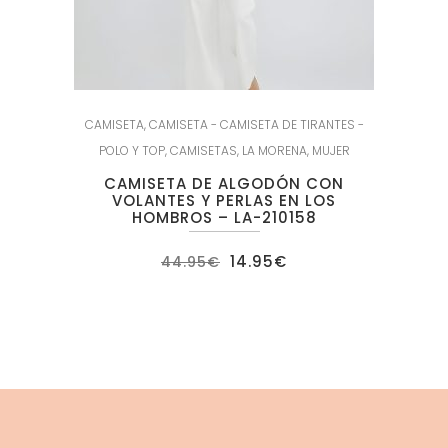
CAMISETA
,
CAMISETA - CAMISETA DE TIRANTES -
POLO Y TOP
,
CAMISETAS
,
LA MORENA
,
MUJER
CAMISETA DE ALGODÓN CON
VOLANTES Y PERLAS EN LOS
HOMBROS – LA-210158
El
El
14.95
€
44.95
€
precio
precio
original
actual
era:
es:
44.95€.
14.95€.