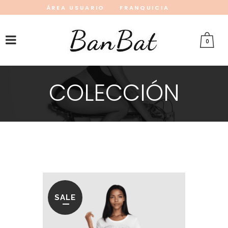
ÁREA USUARIO
FRANQUICIA
INSTAGRAM
FACEBOOK
PINTEREST
0
COLECCIÓN
SALE