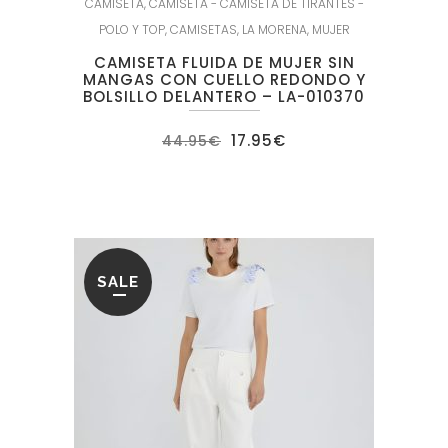
CAMISETA
,
CAMISETA - CAMISETA DE TIRANTES -
POLO Y TOP
,
CAMISETAS
,
LA MORENA
,
MUJER
CAMISETA FLUIDA DE MUJER SIN
MANGAS CON CUELLO REDONDO Y
BOLSILLO DELANTERO – LA-010370
El
El
17.95
€
44.95
€
precio
precio
original
actual
era:
es:
44.95€.
17.95€.
SALE