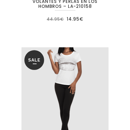
VOLANTES Y PERLAS EN LOS
HOMBROS – LA-210158
El
El
14.95
€
44.95
€
precio
precio
original
actual
era:
es:
44.95€.
14.95€.
SALE