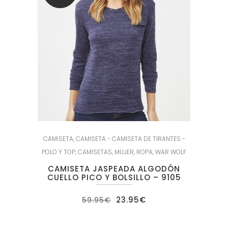
CAMISETA
,
CAMISETA - CAMISETA DE TIRANTES -
POLO Y TOP
,
CAMISETAS
,
MUJER
,
ROPA
,
WAR WOLF
CAMISETA JASPEADA ALGODÓN
CUELLO PICO Y BOLSILLO – 9105
El
El
23.95
€
59.95
€
precio
precio
original
actual
era:
es: