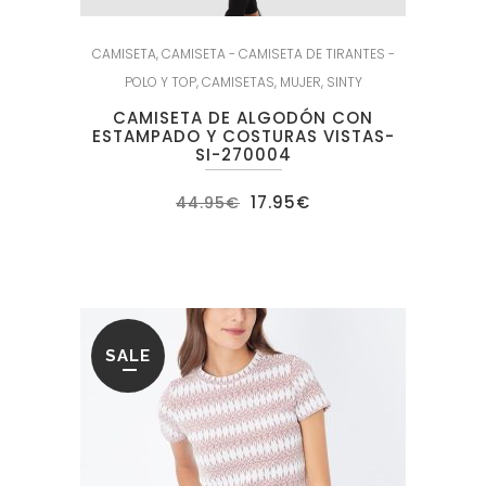
CAMISETA
,
CAMISETA - CAMISETA DE TIRANTES -
POLO Y TOP
,
CAMISETAS
,
MUJER
,
SINTY
CAMISETA DE ALGODÓN CON
ESTAMPADO Y COSTURAS VISTAS-
SI-270004
El
El
17.95
€
44.95
€
precio
precio
original
actual
era:
es:
44.95€.
17.95€.
SALE