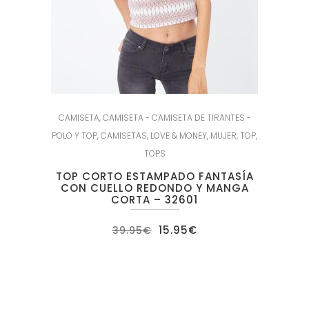
CAMISETA
,
CAMISETA - CAMISETA DE TIRANTES -
POLO Y TOP
,
CAMISETAS
,
LOVE & MONEY
,
MUJER
,
TOP
,
TOPS
TOP CORTO ESTAMPADO FANTASÍA
CON CUELLO REDONDO Y MANGA
CORTA – 32601
El
El
15.95
€
39.95
€
precio
precio
original
actual
era:
es:
39.95€.
15.95€.