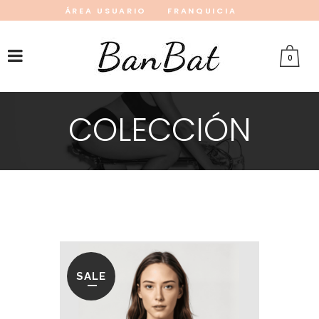
ÁREA USUARIO
FRANQUICIA
INSTAGRAM
FACEBOOK
PINTEREST
0
COLECCIÓN
SALE