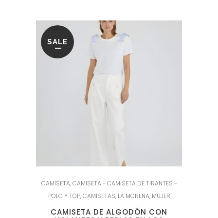
59.95€.
23.95€.
SALE
CAMISETA
,
CAMISETA - CAMISETA DE TIRANTES -
POLO Y TOP
,
CAMISETAS
,
LA MORENA
,
MUJER
CAMISETA DE ALGODÓN CON